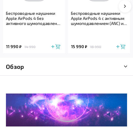
Сле
Беспроводные наушники
Беспроводные наушники
Apple AirPods 4 без
Apple AirPods 4 с активным
активного шумоподавления
шумоподавлением (ANC) и
(2024)
беспроводным зарядным
футляром (2024)
11 990
15 990
₽
₽
14 990
18 990
Обзор