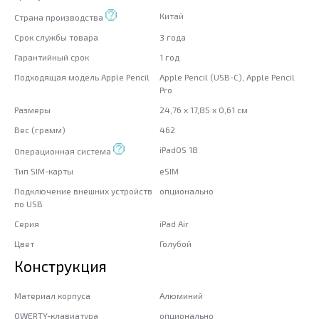
Китай
Страна производства
Срок службы товара
3 года
Гарантийный срок
1 год
Подходящая модель Apple Pencil
Apple Pencil (USB-C), Apple Pencil
Pro
Размеры
24,76 x 17,85 x 0,61 см
Вес (грамм)
462
iPadOS 18
Операционная система
Тип SIM-карты
eSIM
Подключение внешних устройств
опционально
по USB
Серия
iPad Air
Цвет
Голубой
Конструкция
Материал корпуса
Алюминий
QWERTY-клавиатура
опционально