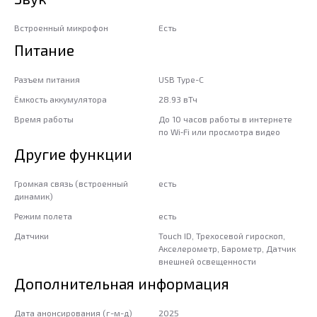
Встроенный микрофон
Есть
Питание
Разъем питания
USB Type-C
Ёмкость аккумулятора
28.93 вТч
Время работы
До 10 часов работы в интернете
по Wi‑Fi или просмотра видео
Другие функции
Громкая связь (встроенный
есть
динамик)
Режим полета
есть
Датчики
Touch ID, Трехосевой гироскоп,
Акселерометр, Барометр, Датчик
внешней освещенности
Дополнительная информация
Дата анонсирования (г-м-д)
2025