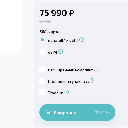
75 990
₽
78 990
SIM-карта
nano-SIM и eSIM
eSIM
Расширенный комплект
Подарочная упаковка
Trade-In
В корзину
75 990
₽