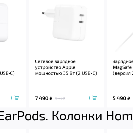
Сетевое зарядное
Зарядное
устройство Apple
MagSafe C
USB‑C)
мощностью 35 Вт (2 USB-C)
(версия 
7 490
5 490
₽
₽
9 490
 EarPods. Колонки Ho