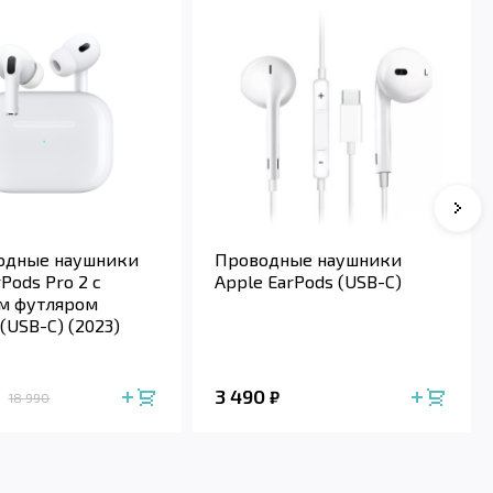
Сле
одные наушники
Проводные наушники
rPods Pro 2 с
Apple EarPods (USB-C)
м футляром
(USB-C) (2023)
3 490
₽
18 990