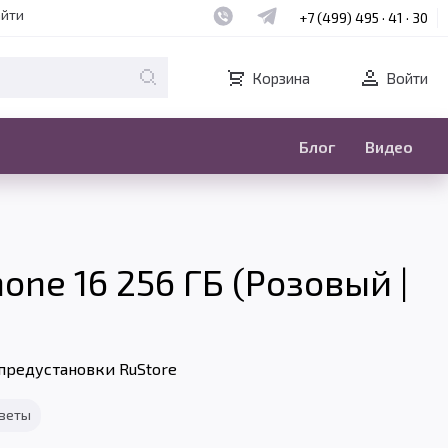
Наш whatsapp
Наш telegram
айти
+7 (499) 495 · 41 · 30
Корзина
Войти
Блог
Видео
one 16 256 ГБ (Розовый |
предустановки RuStore
тветы