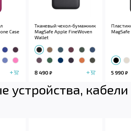
л
Тканевый чехол-бумажник
Пластик
cone Case
MagSafe Apple FineWoven
MagSafe 
Wallet
8 490
5 990
₽
₽
 устройства, кабели 