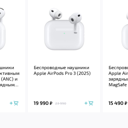
ушники
Беспроводные наушники
Беспров
 активным
Apple AirPods Pro 3 (2025)
Apple Ai
(ANC) и
зарядны
рядным
MagSafe 
19 990
15 490
₽
₽
23 990