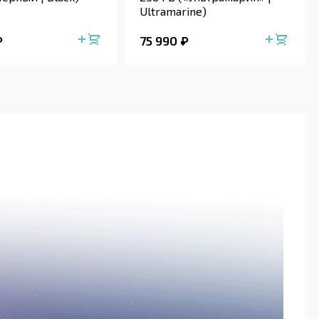
Ultramarine)
75 990