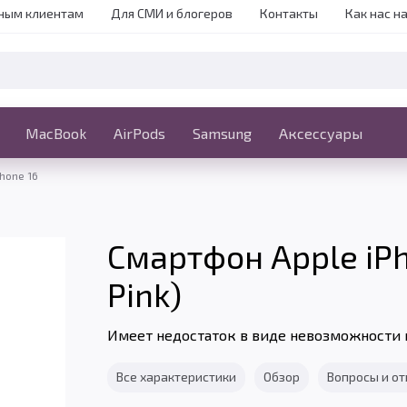
ным клиентам
Для СМИ и блогеров
Контакты
Как нас н
iPhone
MacBook
MacBook
AirPods
Ещё
Samsung
Аксессуары
Phone 16
Смартфон Apple iPh
Pink)
Имеет недостаток в виде невозможности 
Все характеристики
Обзор
Вопросы и о