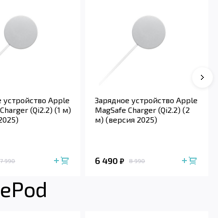
Сле
 устройство Apple
Зарядное устройство Apple
harger (Qi2.2) (1 м)
MagSafe Charger (Qi2.2) (2
2025)
м) (версия 2025)
6 490
₽
7 990
8 990
mePod