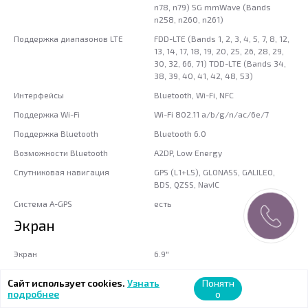
n78, n79) 5G mmWave (Bands
n258, n260, n261)
Поддержка диапазонов LTE
FDD-LTE (Bands 1, 2, 3, 4, 5, 7, 8, 12,
13, 14, 17, 18, 19, 20, 25, 26, 28, 29,
30, 32, 66, 71) TDD-LTE (Bands 34,
38, 39, 40, 41, 42, 48, 53)
Интерфейсы
Bluetooth, Wi-Fi, NFC
Поддержка Wi-Fi
Wi-Fi 802.11 a/b/g/n/ac/6e/7
Поддержка Bluetooth
Bluetooth 6.0
Возможности Bluetooth
A2DP, Low Energy
Спутниковая навигация
GPS (L1+L5), GLONASS, GALILEO,
BDS, QZSS, NavIC
Система A-GPS
есть
Экран
Экран
6.9"
Тип экрана
Super Retina XDR
Сайт использует cookies.
Узнать
Понятн
Соотношение сторон
19.5:9
подробнее
о