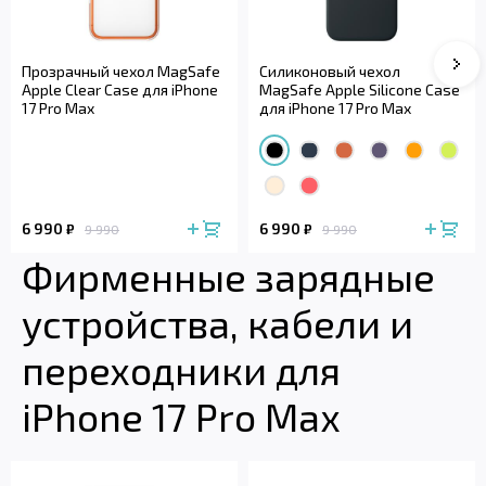
Сле
Прозрачный чехол MagSafe
Силиконовый чехол
Apple Clear Case для iPhone
MagSafe Apple Silicone Case
17 Pro Max
для iPhone 17 Pro Max
6 990
6 990
₽
₽
9 990
9 990
Фирменные зарядные
устройства, кабели и
переходники для
iPhone 17 Pro Max