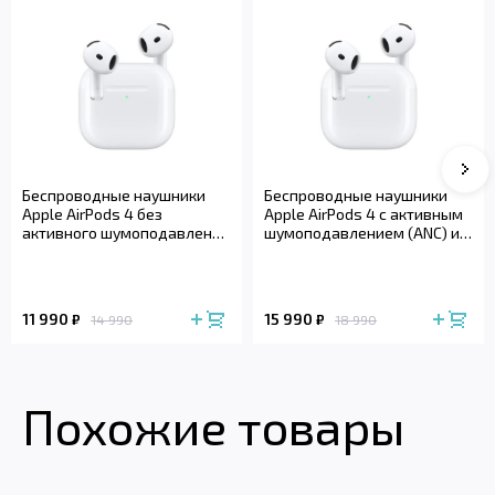
Сле
Беспроводные наушники
Беспроводные наушники
Apple AirPods 4 без
Apple AirPods 4 с активным
активного шумоподавления
шумоподавлением (ANC) и
(2024)
беспроводным зарядным
футляром (2024)
11 990
15 990
₽
₽
14 990
18 990
Похожие товары