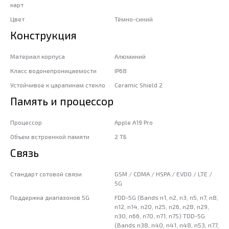
карт
Цвет
Тёмно-синий
Конструкция
Материал корпуса
Алюминий
Класс водонепроницаемости
IP68
Устойчивое к царапинам стекло
Ceramic Shield 2
Память и процессор
Процессор
Apple A19 Pro
Объем встроенной памяти
2 ТБ
Связь
Стандарт сотовой связи
GSM / CDMA / HSPA / EVDO / LTE /
5G
Поддержка диапазонов 5G
FDD-5G (Bands n1, n2, n3, n5, n7, n8,
n12, n14, n20, n25, n26, n28, n29,
n30, n66, n70, n71, n75) TDD-5G
(Bands n38, n40, n41, n48, n53, n77,