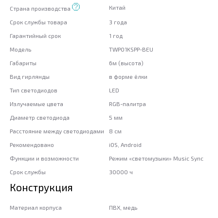
Китай
Страна производства
Срок службы товара
3 года
Гарантийный срок
1 год
Модель
TWP01KSPP-BEU
Габариты
6м (высота)
Вид гирлянды
в форме ёлки
Тип светодиодов
LED
Излучаемые цвета
RGB-палитра
Диаметр светодиода
5 мм
Расстояние между светодиодами
8 см
Рекомендовано
iOS, Android
Функции и возможности
Режим «светомузыки» Music Sync
Срок службы
30000 ч
Конструкция
Материал корпуса
ПВХ, медь