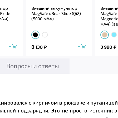
ятор
Внешний аккумулятор
Внешний
Pride
MagSafe uBear Slide (Qi2)
MagSafe 
мА·ч)
(5000 мА·ч)
Magnetic
мА·ч) (в
8 130
3 990
Вопросы и ответы
ровался с кирпичом в рюкзаке и путаницей ка
ьной подзарядки. Это не просто источник э