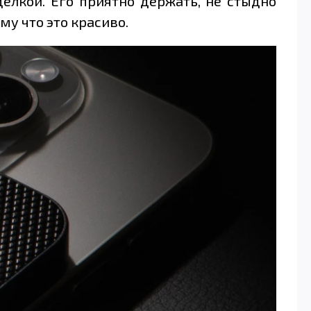
елкой. Его приятно держать, не стыдно
ому что это красиво.