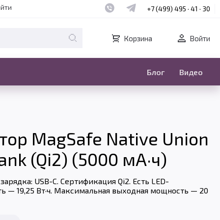
Наш whatsapp
Наш telegram
айти
+7 (499) 495 · 41 · 30
Корзина
Войти
Блог
Видео
ор MagSafe Native Union
ank (Qi2) (5000 мА·ч)
 зарядка: USB-C. Сертификация Qi2. Есть LED-
ь — 19,25 Вт·ч. Максимальная выходная мощность — 20