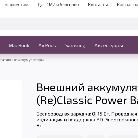
ным клиентам
Для СМИ и блогеров
Контакты
Как нас н
iPhone
MacBook
MacBook
AirPods
Ещё
Samsung
Аксессуары
тативные аккумуляторы
Внешний аккумулят
(Re)Classic Power B
Беспроводная зарядка: Qi 15 Вт. Проводная
индикация и поддержка PD. Энергоёмкост
Вт