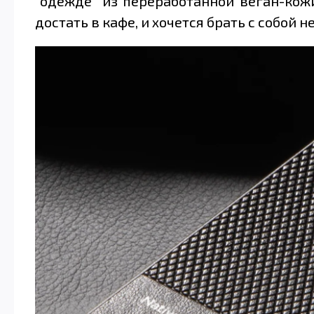
“одежде” из переработанной веган-кож
достать в кафе, и хочется брать с собой н