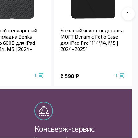
ый кевларовый
Кожаный чехол-подставка
акладка Benks
MOFT Dynamic Folio Case
 600D для iPad
для iPad Pro 11" (M4, M5 |
(M4, M5 | 2024–
2024–2025)
6 590
Консьерж-сервис
М