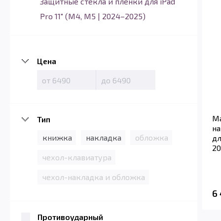
Защитные стёкла и плёнки для iPad
Pro 11" (M4, M5 | 2024–2025)
Цена
Ма
Тип
на
книжка
накладка
обложка
дл
20
чехол-клавиатура
чехол-накладка и обложка
6
Противоударный