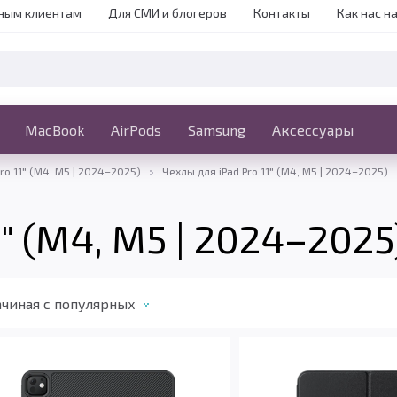
ным клиентам
Для СМИ и блогеров
Контакты
Как нас н
iPhone
MacBook
MacBook
AirPods
Ещё
Samsung
Аксессуары
ro 11" (M4, M5 | 2024–2025)
Чехлы для iPad Pro 11" (M4, M5 | 2024–2025)
1" (M4, M5 | 2024–2025
чиная c популярных