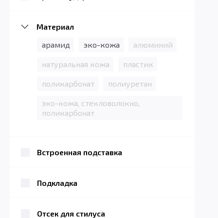
Материал
арамид
эко-кожа
алюминий
натуральная кожа
пластик
поликарбонат
полиуретан
эко-кожа, стекловолокно,
поликарбонат
Встроенная подставка
Подкладка
Отсек для стилуса