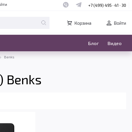
Наш whatsapp
Наш telegram
айти
+7 (499) 495 · 41 · 30
Корзина
Войти
Блог
Видео
Benks
) Benks