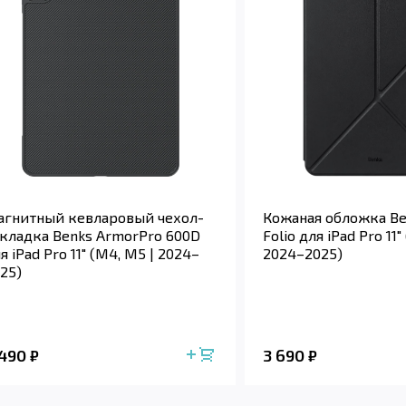
гнитный кевларовый чехол-
Кожаная обложка Be
кладка Benks ArmorPro 600D
Folio для iPad Pro 11"
я iPad Pro 11" (M4, M5 | 2024–
2024–2025)
25)
 490
3 690
₽
₽