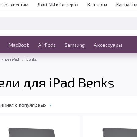
ным клиентам
Для СМИ и блогеров
Контакты
Как нас н
iPhone
MacBook
MacBook
AirPods
Ещё
Samsung
Аксессуары
и для iPad
Benks
ли для iPad Benks
чиная c популярных