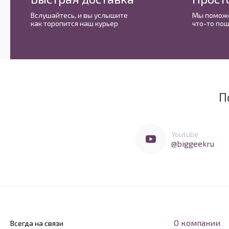
Вслушайтесь, и вы услышите
Мы поможе
как торопится наш курьер
что-то пош
П
Мы очень любим социальные сети
Перейти в Youtube
Youtube
@biggeekru
О компании
Всегда на связи