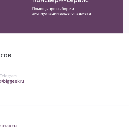
Помощь при выборе и
С 
эксплуатации вашего гаджета
им
усов
в Telegram
Telegram
@biggeekru
онтакты