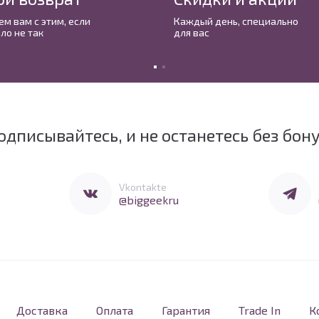
м вам с этим, если
Каждый день, cпециально
ло не так
для вас
одписывайтесь, и не останетесь без бон
Перейти в Vkontakte
Перейти 
Vkontakte
@biggeekru
Доставка
Оплата
Гарантия
Trade In
К