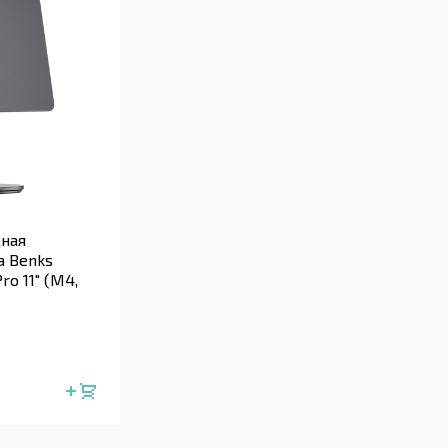
ная
а Benks
Pro 11" (M4,