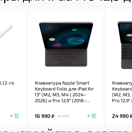
l (2-го
Клавиатура Apple Smart
Клавиату
Keyboard Folio для iPad Air
Keyboard 
13" (M2, M3, M4 | 2024–
(M2, M3,
2026) и Pro 12,9" (2018–
Pro 12,9"
2022) (Чёрный | Black)
(Чёрный 
16 990
24 990
₽
24 990