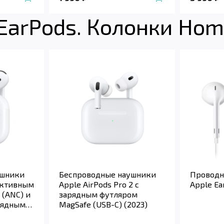
 EarPods. Колонки Ho
ушники
Беспроводные наушники
Проводн
 активным
Apple AirPods Pro 2 с
Apple Ea
(ANC) и
зарядным футляром
рядным
MagSafe (USB-C) (2023)