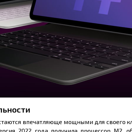
льности
 остаются впечатляюще мощными для своего кл
ерсия 2022 года получила процессор M2, 