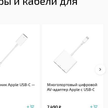
ы и кабели для
Сле
ник Apple USB-C —
Многопортовый цифровой
AV-адаптер Apple с USB-C
7 490
₽