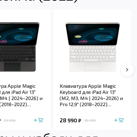
Сле
ра Apple Magic
Клавиатура Apple Magic
для iPad Air 13"
Keyboard для iPad Air 13"
 M4 | 2024–2026) и
(M2, M3, M4 | 2024–2026) и
 (2018–2022)
Pro 12,9" (2018–2022)
| Black)
(Белый | White)
28 990
₽
₽
29 990
35 990