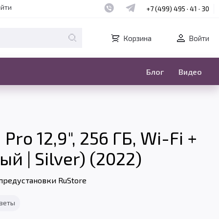
Наш whatsapp
Наш telegram
айти
+7 (499) 495 · 41 · 30
Корзина
Войти
Блог
Видео
ro 12,9", 256 ГБ, Wi-Fi +
й | Silver) (2022)
предустановки RuStore
тветы