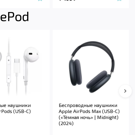
mePod
Сле
ые наушники
Беспроводные наушники
rPods (USB-C)
Apple AirPods Max (USB-C)
(«Тёмная ночь» | Midnight)
(2024)