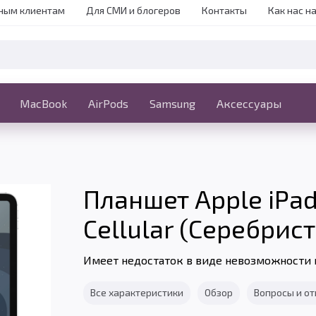
ным клиентам
Для СМИ и блогеров
Контакты
Как нас н
iPhone
MacBook
MacBook
AirPods
Ещё
Samsung
Аксессуары
Планшет Apple iPad P
Cellular (Серебристы
Имеет недостаток в виде невозможности 
Все характеристики
Обзор
Вопросы и о