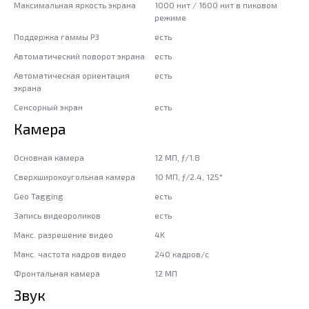
Максимальная яркость экрана
1000 нит / 1600 нит в пиковом
режиме
Поддержка гаммы P3
есть
Автоматический поворот экрана
есть
Автоматическая ориентация
есть
экрана
Сенсорный экран
есть
Камера
Основная камера
12 МП, ƒ/1.8
Сверхширокоугольная камера
10 МП, ƒ/2.4, 125°
Geo Tagging
есть
Запись видеороликов
есть
Макс. разрешение видео
4K
Макс. частота кадров видео
240 кадров/с
Фронтальная камера
12 МП
Звук