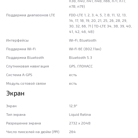
n38, n40, n41, n48, n66, n71, n77,
n78, n79)
Поддержка диапазонов LTE
FDD-LTE 1, 2, 3, 4, 5, 7, 8, 11, 12, 13,
14, 17, 18, 19, 20, 21, 25, 26, 28, 29,
30, 32, 66, 71 | TD-LTE 34, 38, 39, 40,
41, 42, 46, 48)
Интерфейсы
Wi-Fi, Bluetooth
Поддержка Wi-Fi
Wi‑Fi 6E (802.11ax)
Поддержка Bluetooth
Bluetooth 5.3
Спутниковая навигация
GPS, ГЛОНАСС
Система A-GPS
есть
Модуль сотовой связи
есть
Экран
Экран
12,9"
Тип экрана
Liquid Retina
Разрешение экрана
2732 x 2048
Число пикселей на дюйм (PPI)
264