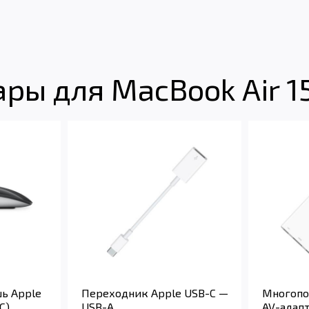
ры для MacBook Air 1
ь Apple
Переходник Apple USB-C —
Многопо
C)
USB-A
AV-адапт