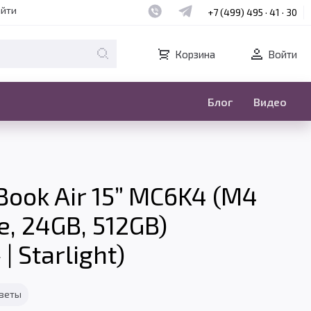
Наш whatsapp
Наш telegram
айти
+7 (499) 495 · 41 · 30
Корзина
Войти
Блог
Видео
ook Air 15” MC6K4 (M4
e, 24GB, 512GB)
 Starlight)
тветы