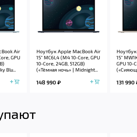
Book Air
Ноутбук Apple MacBook Air
Ноутбук
Core, GPU
15” MC6L4 (M4 10-Core, GPU
15” MW1K
B)
10-Core, 24GB, 512GB)
GPU 10-C
y Blu...
(«Тёмная ночь» | Midnight...
(«Сияющая
148 990
131 990
купают