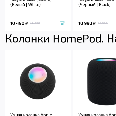
(Белый | White)
(Чёрный | Black)
10 490
10 990
₽
₽
14 990
16 990
Колонки HomePod. Н
Умная колонка Apple
Умная колонка App