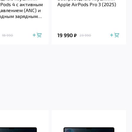
rPods 4 с активным
Apple AirPods Pro 3 (2025)
авлением (ANC) и
одным зарядным
м (2024)
19 990
₽
18 990
23 990