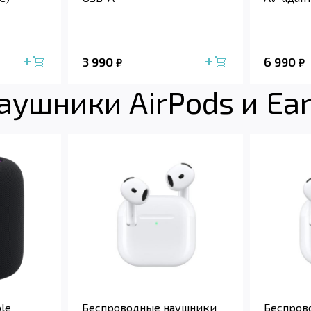
3 990
6 990
₽
₽
аушники AirPods и Ea
le
Беспроводные наушники
Беспров