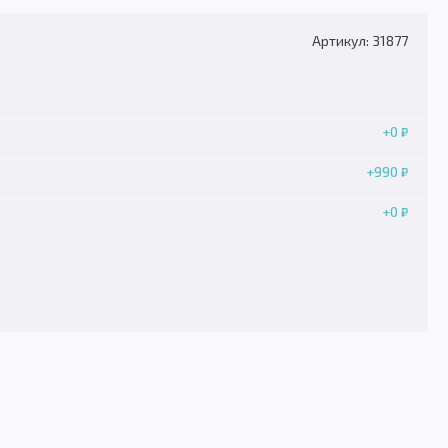
Артикул: 31877
+0
₽
+990
₽
+0
₽