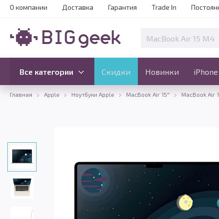
О компании
Доставка
Гарантия
Trade In
Постоян
Скидки
Новинки
Все категории
Все категории
Скидки
Новинки
iPhone
Главная
Apple
Ноутбуки Apple
MacBook Air 15"
MacBook Air 