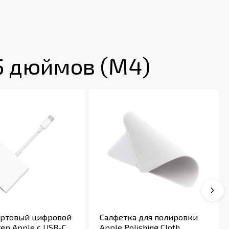
5 дюймов (M4)
Сле
ртовый цифровой
Салфетка для полировки
ер Apple с USB-C
Apple Polishing Cloth