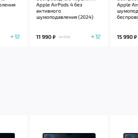
оления
Apple AirPods 4 без
Apple Ai
активного
шумопод
шумоподавления (2024)
беспров
футляро
11 990
15 990
₽
₽
14 990