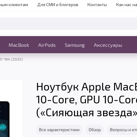
ным клиентам
Для СМИ и блогеров
Контакты
Как нас н
iPhone
MacBook
MacBook
AirPods
Ещё
Samsung
Аксессуары
15" M4 (2025)
Ноутбук Apple MacB
10-Core, GPU 10-Cor
(«Сияющая звезда» |
Все характеристики
Обзор
Вопросы и о