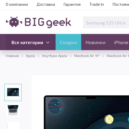
О компании
Доставка
Гарантия
Trade In
Постоян
Скидки
Новинки
Все категории
Все категории
Скидки
Новинки
iPhone
Главная
Apple
Ноутбуки Apple
MacBook Air 15"
MacBook Air 