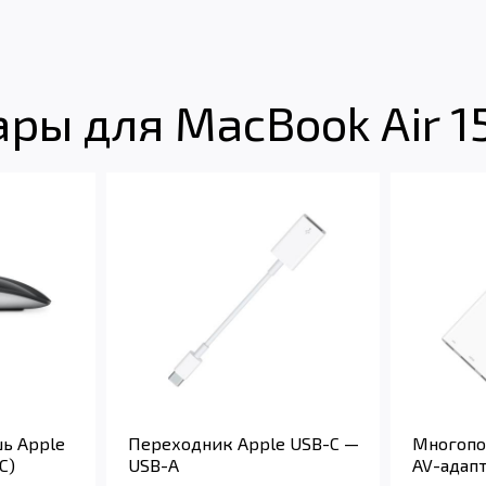
ры для MacBook Air 1
ь Apple
Переходник Apple USB-C —
Многопо
C)
USB-A
AV-адапт