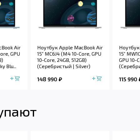
Book Air
Ноутбук Apple MacBook Air
Ноутбук
ore, GPU
15” MC6J4 (M4 10-Core, GPU
15” MW1G
B)
10-Core, 24GB, 512GB)
GPU 10-C
y Blu...
(Серебристый | Silver)
(Серебри
148 990
115 990
купают