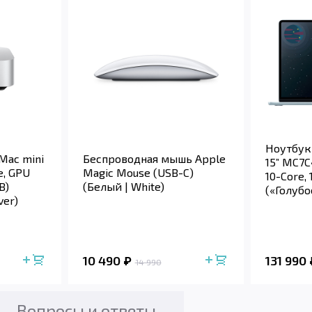
Ноутбук
Mac mini
Беспроводная мышь Apple
15” MC7C
e, GPU
Magic Mouse (USB-C)
10-Core, 
B)
(Белый | White)
(«Голубое
ver)
10 490
131 990
14 990
Вопросы и ответы