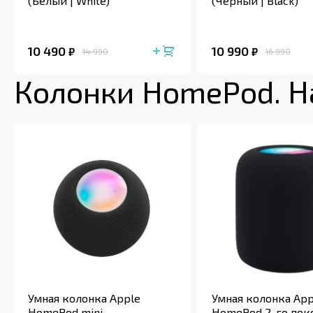
(Белый | White)
(Чёрный | Black)
10 490
10 990
₽
₽
14 990
16 990
Колонки HomePod. Н
Умная колонка Apple
Умная колонка App
HomePod mini
HomePod 2-го пок