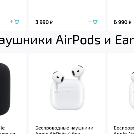
3 990
6 990
₽
₽
аушники AirPods и Ea
le
Беспроводные наушники
Беспров
оления
Apple AirPods 4 без
Apple Ai