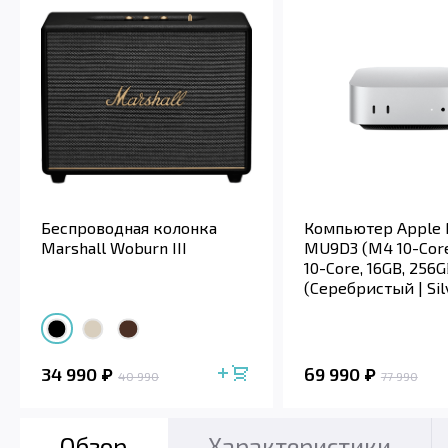
Беспроводная колонка
Компьютер Apple 
Marshall Woburn III
MU9D3 (M4 10-Cor
10-Core, 16GB, 256G
(Серебристый | Sil
(2024)
34 990
69 990
40 990
77 990
Обзор
Характеристики