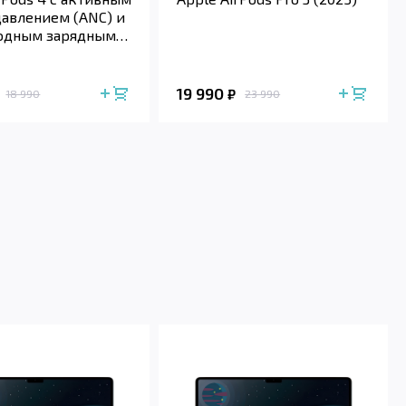
авлением (ANC) и
одным зарядным
м (2024)
19 990
₽
18 990
23 990