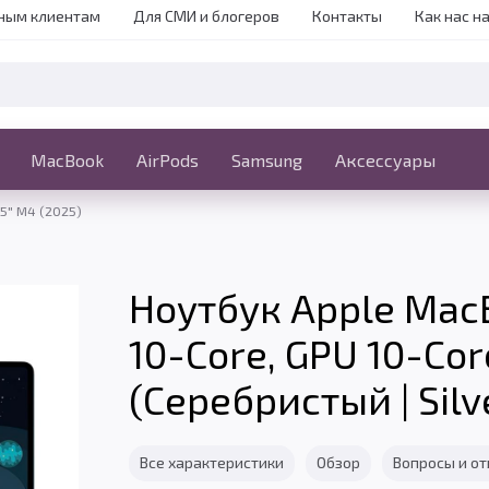
ным клиентам
Для СМИ и блогеров
Контакты
Как нас н
iPhone
MacBook
MacBook
AirPods
Ещё
Samsung
Аксессуары
15" M4 (2025)
Ноутбук Apple MacB
10-Core, GPU 10-Cor
(Серебристый | Silv
Все характеристики
Обзор
Вопросы и о