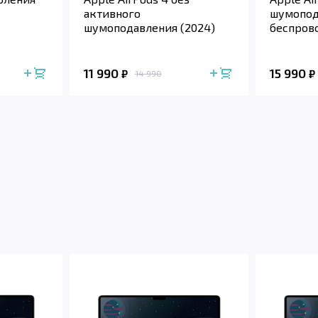
активного
шумопод
шумоподавления (2024)
беспров
футляро
11 990
15 990
₽
₽
14 990