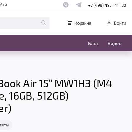
Наш whatsapp
Наш telegram
айти
+7 (499) 495 · 41 · 30
Корзина
Войти
Блог
Видео
ook Air 15” MW1H3 (M4
e, 16GB, 512GB)
er)
тветы