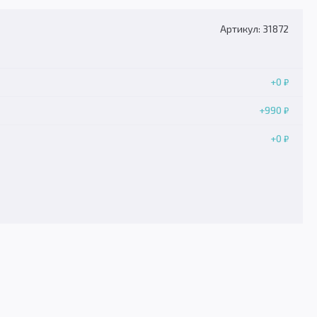
Артикул: 31872
+0
₽
+990
₽
+0
₽