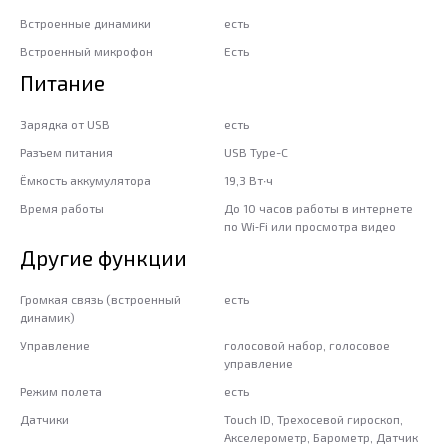
Встроенные динамики
есть
Встроенный микрофон
Есть
Питание
Зарядка от USB
есть
Разъем питания
USB Type-C
Ёмкость аккумулятора
19,3 Вт∙ч
Время работы
До 10 часов работы в интернете
по Wi‑Fi или просмотра видео
Другие функции
Громкая связь (встроенный
есть
динамик)
Управление
голосовой набор, голосовое
управление
Режим полета
есть
Датчики
Touch ID, Трехосевой гироскоп,
Акселерометр, Барометр, Датчик