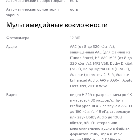
Автоматический поворот экрана
есть
Автоматическая ориентация
есть
экрана
Мультимедийные возможности
Фотокамера
12 МП
Аудио
AAC (от 8 до 320 кбит/ с),
защищённый AAC (для файлов из
iTunes Store), HE‑AAC, MP3 (от 8 до
320 кбит/ с), MP3 VBR, Dolby Digital
(AC‑3), Dolby Digital Plus (E‑AC‑3),
Audible (форматы 2, 3, 4, Audible
Enhanced Audio, AAX и AAX+), Apple
Lossless, AIFF и WAV
Видео
видео H.264 c разрешением до 4K
и частотой 30 кадров/ с, High
Profile уровня 4.2 со звуком AAC‑LC
до 160 кбит/ с, 48 кГц, стереозвук
или звук Dolby Audio до 1008
кбит/ с, 48 кГц, стерео или
многоканальное аудио в файлах
форматов .m4v, .mp4 и .mov;
видео MPEG‑4 до 2,5 Мбит/ с,