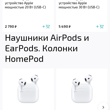
устройство Apple
устройство Apple
мощностью 20 Вт (USB-C)
мощностью 30 Вт (USB‑C)
2 790
5 490
₽
₽
Наушники AirPods и
EarPods. Колонки
HomePod
Сле