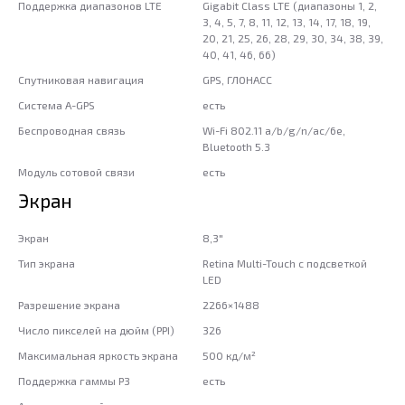
Поддержка диапазонов LTE
Gigabit Class LTE (диапазоны 1, 2,
3, 4, 5, 7, 8, 11, 12, 13, 14, 17, 18, 19,
20, 21, 25, 26, 28, 29, 30, 34, 38, 39,
40, 41, 46, 66)
Спутниковая навигация
GPS, ГЛОНАСС
Система A-GPS
есть
Беспроводная связь
Wi-Fi 802.11 a/b/g/n/ac/6e,
Bluetooth 5.3
Модуль сотовой связи
есть
Экран
Экран
8,3"
Тип экрана
Retina Multi-Touch с подсветкой
LED
Разрешение экрана
2266×1488
Число пикселей на дюйм (PPI)
326
Максимальная яркость экрана
500 кд/м²
Поддержка гаммы P3
есть