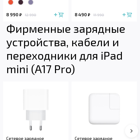
8 990
8 490
₽
₽
12 990
11 990
Фирменные зарядные
устройства, кабели и
переходники для iPad
mini (A17 Pro)
Сле
Сетевое зарядное
Сетевое зарядное