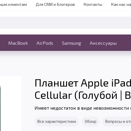
ным клиентам
Для СМИ и блогеров
Контакты
Как нас н
iPhone
MacBook
MacBook
AirPods
Ещё
Samsung
Аксессуары
Планшет Apple iPad 
Cellular (Голубой | B
Имеет недостаток в виде невозможности 
Все характеристики
Обзор
Вопросы и о