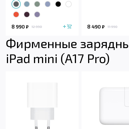
8 990
8 490
₽
₽
12 990
11 990
Фирменные зарядные
iPad mini (A17 Pro)