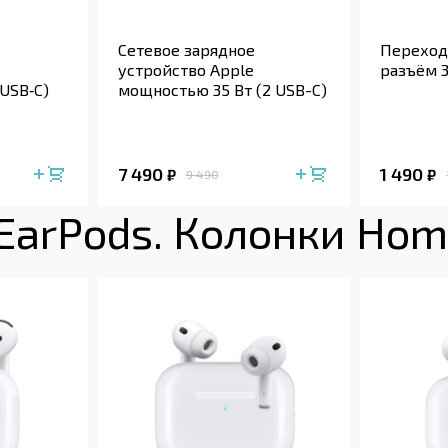
Сетевое зарядное
Переход
устройство Apple
разъём 3
USB‑C)
мощностью 35 Вт (2 USB-C)
7 490
1 490
₽
₽
9 490
 EarPods. Колонки Ho