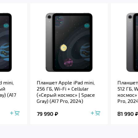
 mini,
Планшет Apple iPad mini,
Планшет 
рый
256 ГБ, Wi-Fi + Cellular
512 ГБ, 
y) (A17
(«Серый космос» | Space
космос» 
Gray) (A17 Pro, 2024)
Pro, 202
79 990
81 990