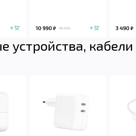
10 990
3 490
₽
₽
18 990
 устройства, кабели 