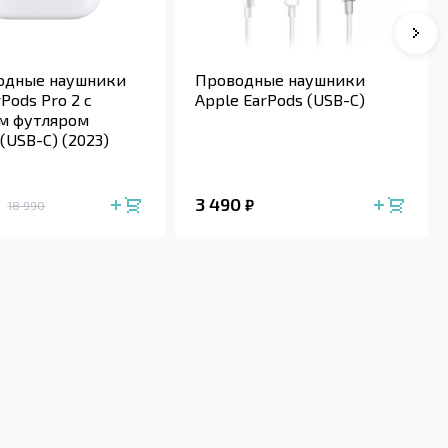
Сле
одные наушники
Проводные наушники
rPods Pro 2 с
Apple EarPods (USB-C)
м футляром
(USB-C) (2023)
3 490
₽
18 990