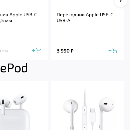
Сле
ник Apple USB-C —
Переходник Apple USB-C —
,5 мм
USB-A
3 990
₽
1 690
mePod