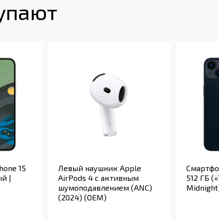
купают
hone 15
Левый наушник Apple
Смартфон
ый |
AirPods 4 с активным
512 ГБ (
шумоподавлением (ANC)
Midnight
(2024) (OEM)