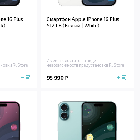
ne 16 Plus
Смартфон Apple iPhone 16 Plus
ck)
512 ГБ (Белый | White)
Имеет недостаток в виде
новки RuStore
невозможности предустановки RuStore
95 990
₽