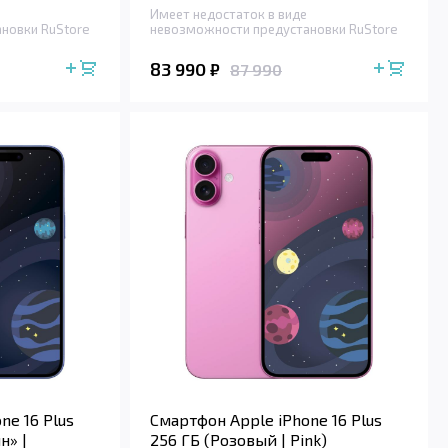
Имеет недостаток в виде
новки RuStore
невозможности предустановки RuStore
83 990
₽
87 990
ne 16 Plus
Смартфон Apple iPhone 16 Plus
н» |
256 ГБ (Розовый | Pink)