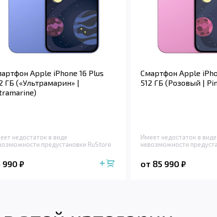
артфон Apple iPhone 16 Plus
Смартфон Apple iPho
2 ГБ («Ультрамарин» |
512 ГБ (Розовый | Pi
tramarine)
еет недостаток в виде
Имеет недостаток в виде
возможности предустановки RuStore
невозможности предуста
5 990
от 85 990
₽
₽