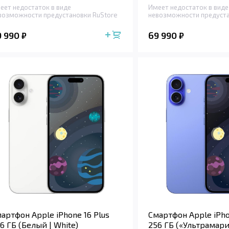
еет недостаток в виде
Имеет недостаток в виде
возможности предустановки RuStore
невозможности предуста
9 990
69 990
₽
₽
артфон Apple iPhone 16 Plus
Смартфон Apple iPho
6 ГБ (Белый | White)
256 ГБ («Ультрамари