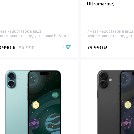
Ultramarine)
еет недостаток в виде
Имеет недостаток в виде
возможности предустановки RuStore
невозможности предуста
3 990
79 990
₽
₽
84 990