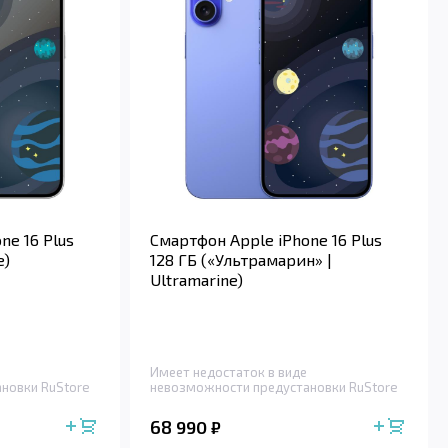
ne 16 Plus
Смартфон Apple iPhone 16 Plus
e)
128 ГБ («Ультрамарин» |
Ultramarine)
Имеет недостаток в виде
новки RuStore
невозможности предустановки RuStore
68 990
₽