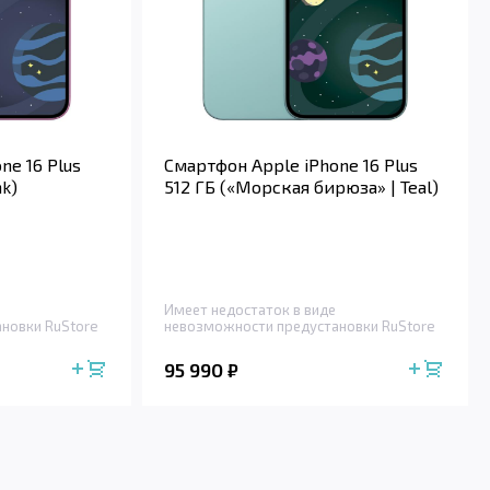
ne 16 Plus
Смартфон Apple iPhone 16 Plus
nk)
512 ГБ («Морская бирюза» | Teal)
Имеет недостаток в виде
новки RuStore
невозможности предустановки RuStore
95 990
₽