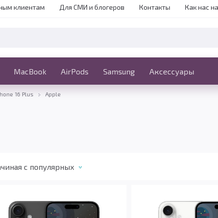
ным клиентам
Для СМИ и блогеров
Контакты
Как нас н
iPhone
MacBook
MacBook
AirPods
Ещё
Samsung
Аксессуары
Phone 16 Plus
Apple
чиная c популярных