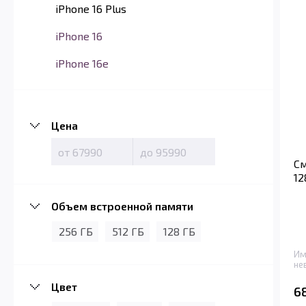
iPhone 16 Plus
iPhone 16
iPhone 16e
Цена
См
12
Объем встроенной памяти
256 ГБ
512 ГБ
128 ГБ
Им
не
Цвет
6