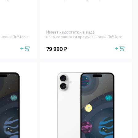
Имеет недостаток в виде
новки RuStore
невозможности предустановки RuStore
79 990
₽