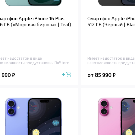
артфон Apple iPhone 16 Plus
Смартфон Apple iPho
6 ГБ («Морская бирюза» | Teal)
512 ГБ (Чёрный | Bla
еет недостаток в виде
Имеет недостаток в виде
возможности предустановки RuStore
невозможности предуста
9 990
от 85 990
₽
₽