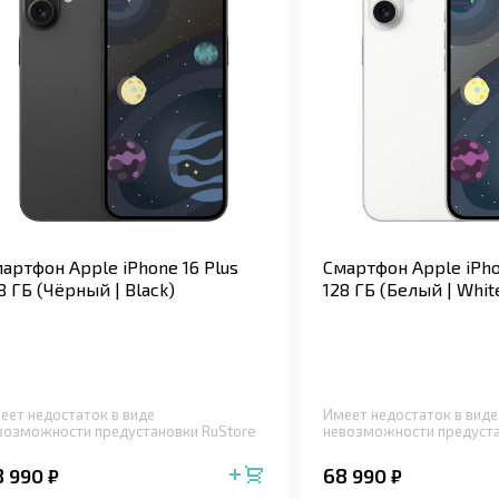
артфон Apple iPhone 16 Plus
Смартфон Apple iPho
8 ГБ (Чёрный | Black)
128 ГБ (Белый | Whit
еет недостаток в виде
Имеет недостаток в виде
возможности предустановки RuStore
невозможности предуста
8 990
68 990
₽
₽