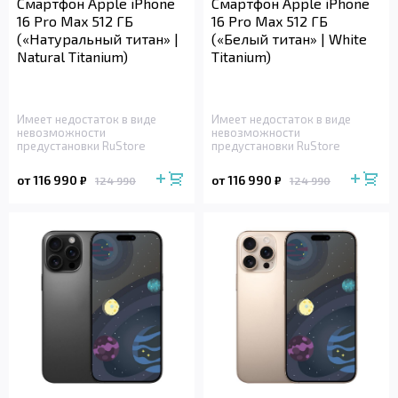
Смартфон Apple iPhone
Смартфон Apple iPhone
16 Pro Max 512 ГБ
16 Pro Max 512 ГБ
(«Натуральный титан» |
(«Белый титан» | White
Natural Titanium)
Titanium)
Имеет недостаток в виде
Имеет недостаток в виде
невозможности
невозможности
предустановки RuStore
предустановки RuStore
от 116 990
от 116 990
₽
₽
124 990
124 990