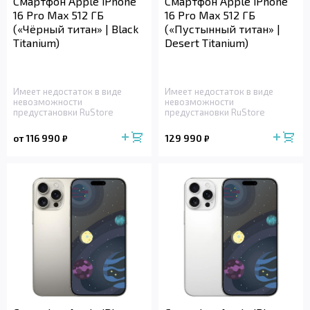
Смартфон Apple iPhone
Смартфон Apple iPhone
16 Pro Max 512 ГБ
16 Pro Max 512 ГБ
(«Чёрный титан» | Black
(«Пустынный титан» |
Titanium)
Desert Titanium)
Имеет недостаток в виде
Имеет недостаток в виде
невозможности
невозможности
предустановки RuStore
предустановки RuStore
от 116 990
129 990
₽
₽