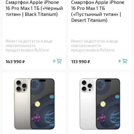
Смартфон Apple iPhone
Смартфон Apple iPhone
16 Pro Max 1 ТБ («Чёрный
16 Pro Max 1 ТБ
титан» | Black Titanium)
(«Пустынный титан» |
Desert Titanium)
Имеет недостаток в виде
Имеет недостаток в виде
невозможности
невозможности
предустановки RuStore
предустановки RuStore
143 990
133 990
₽
₽