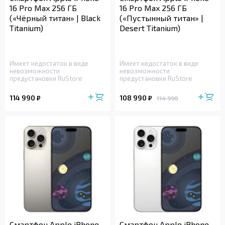
16 Pro Max 256 ГБ
16 Pro Max 256 ГБ
(«Чёрный титан» | Black
(«Пустынный титан» |
Titanium)
Desert Titanium)
Имеет недостаток в виде
Имеет недостаток в виде
невозможности
невозможности
предустановки RuStore
предустановки RuStore
114 990
108 990
₽
₽
114 990
Смартфон Apple iPhone
Смартфон Apple iPhone