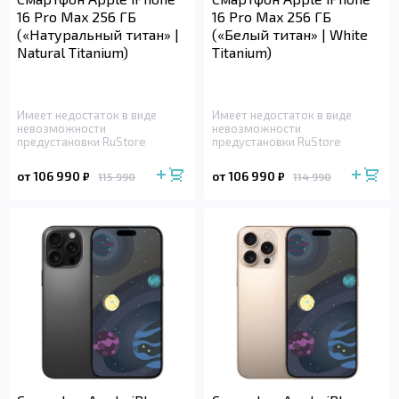
16 Pro Max 256 ГБ
16 Pro Max 256 ГБ
(«Натуральный титан» |
(«Белый титан» | White
Natural Titanium)
Titanium)
Имеет недостаток в виде
Имеет недостаток в виде
невозможности
невозможности
предустановки RuStore
предустановки RuStore
от 106 990
от 106 990
₽
₽
115 990
114 990