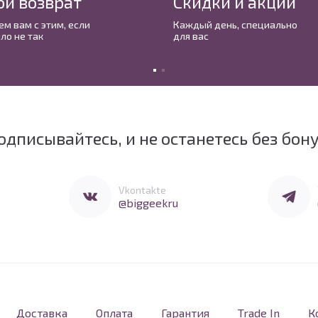
ой возврат
Скидки и акции
м вам с этим, если
Каждый день, cпециально
ло не так
для вас
одписывайтесь, и не останетесь без бон
Перейти в Vkontakte
Перейти 
Vkontakte
@biggeekru
Доставка
Оплата
Гарантия
Trade In
К