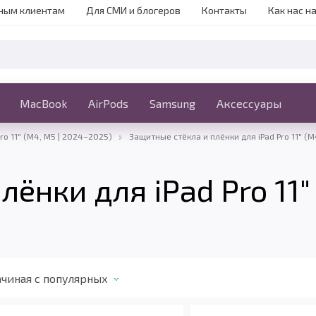
ным клиентам
Для СМИ и блогеров
Контакты
Как нас н
iPhone
MacBook
MacBook
AirPods
Ещё
Samsung
Аксессуары
ro 11" (M4, M5 | 2024–2025)
Защитные стёкла и плёнки для iPad Pro 11" (
ёнки для iPad Pro 11"
чиная c популярных