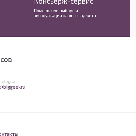
Консьерж-сервис
М
Помощь при выборе и
С 
эксплуатации вашего гаджета
им
усов
в Telegram
Telegram
@biggeekru
онтакты