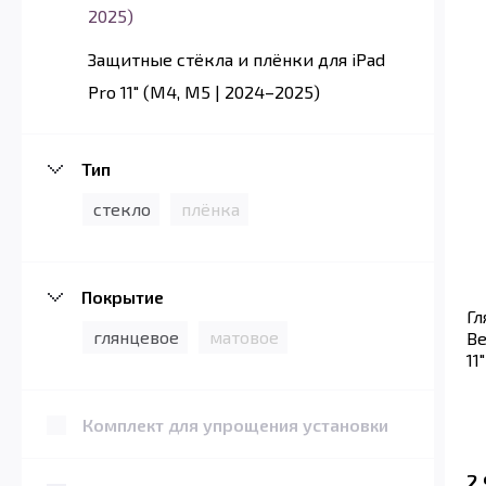
2025)
Защитные стёкла и плёнки для iPad
Pro 11" (M4, M5 | 2024–2025)
Тип
стекло
плёнка
Покрытие
Гл
глянцевое
матовое
Be
11
Комплект для упрощения установки
2