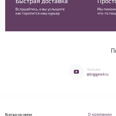
Быстрая доставка
Прост
Вслушайтесь, и вы услышите
Мы поможе
как торопится наш курьер
что-то пош
П
Мы очень любим социальные сети
Перейти в Youtube
Youtube
@biggeekru
О компании
Всегда на связи