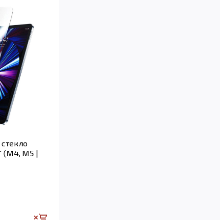
 стекло
" (M4, M5 |