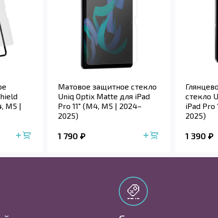
ое
Матовое защитное стекло
Глянцев
hield
Uniq Optix Matte для iPad
стекло U
4, M5 |
Pro 11" (M4, M5 | 2024–
iPad Pro 
2025)
2025)
1 790
1 390