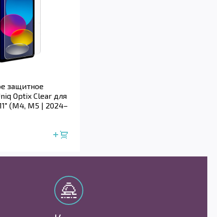
ое защитное
niq Optix Clear для
11" (M4, M5 | 2024–