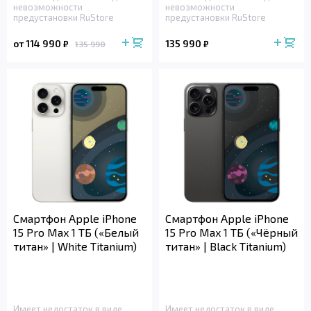
невозможности
невозможности
предустановки RuStore
предустановки RuStore
от 114 990
135 990
₽
₽
135 990
Смартфон Apple iPhone
Смартфон Apple iPhone
15 Pro Max 1 ТБ («Белый
15 Pro Max 1 ТБ («Чёрный
титан» | White Titanium)
титан» | Black Titanium)
Имеет недостаток в виде
Имеет недостаток в виде