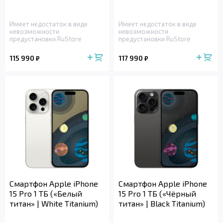
Имеет недостаток в виде
Имеет недостаток в виде
невозможности
невозможности
предустановки RuStore
предустановки RuStore
115 990
117 990
₽
₽
Смартфон Apple iPhone
Смартфон Apple iPhone
15 Pro 1 ТБ («Белый
15 Pro 1 ТБ («Чёрный
титан» | White Titanium)
титан» | Black Titanium)