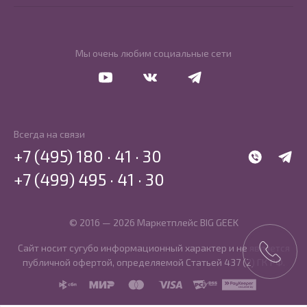
Мы очень любим социальные сети
Перейти в Youtube
Перейти в Vkontakte
Перейти в Telegram
Всегда на связи
+7 (495) 180 · 41 · 30
WhatsApp
Telegr
+7 (499) 495 · 41 · 30
© 2016 — 2026 Маркетплейс BIG GEEK
Сайт носит сугубо информационный характер и не является
публичной офертой, определяемой Статьей 437 (2) ГК РФ.
SBP
MIR
MasterCard
Visa
PCI DSS
PayKeeper