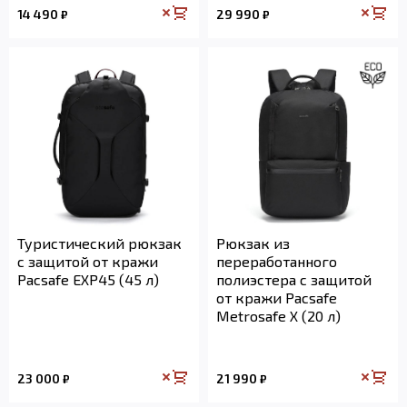
14 490
29 990
₽
₽
Туристический рюкзак
Рюкзак из
с защитой от кражи
переработанного
Pacsafe EXP45 (45 л)
полиэстера с защитой
от кражи Pacsafe
Metrosafe X (20 л)
23 000
21 990
₽
₽