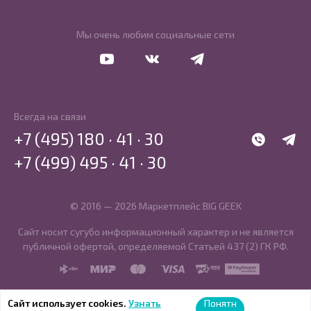
Мы очень любим социальные сети
Перейти в Youtube
Перейти в Vkontakte
Перейти в Telegram
Всегда на связи
+7 (495) 180 · 41 · 30
WhatsApp
Telegr
+7 (499) 495 · 41 · 30
© 2016 — 2026 Маркетплейс BIG GEEK
Сайт носит сугубо информационный характер и не является
публичной офертой, определяемой Статьей 437 (2) ГК РФ.
SBP
MIR
MasterCard
Visa
PCI DSS
PayKeeper
Сайт использует cookies.
Узнать
Понятн