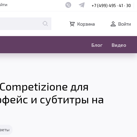
Наш whatsapp
Наш telegram
айти
+7 (499) 495 · 41 · 30
Корзина
Войти
Блог
Видео
 Competizione для
ерфейс и субтитры на
тветы