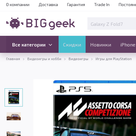
О компании
Доставка
Гарантия
Trade In
Постоян
Скидки
Новинки
Все категории
Все категории
Скидки
Новинки
iPhone
Главная
Видеоигры и хобби
Видеоигры
Игры для PlayStation