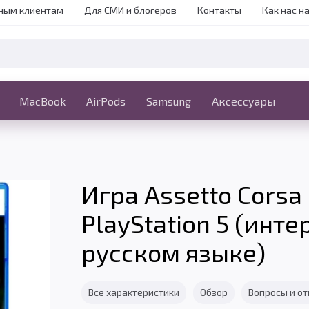
ным клиентам
Для СМИ и блогеров
Контакты
Как нас н
iPhone
MacBook
MacBook
AirPods
Ещё
Samsung
Аксессуары
Игра Assetto Corsa
PlayStation 5 (инт
русском языке)
Все характеристики
Обзор
Вопросы и о