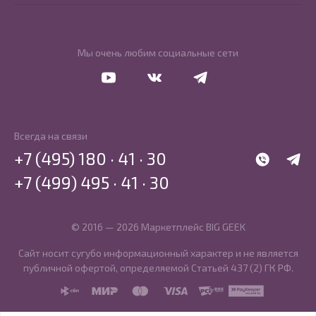
Мы очень любим социальные сети
Перейти в Youtube
Перейти в Vkontakte
Перейти в Telegram
Всегда на связи
+7 (495) 180 · 41 · 30
WhatsApp
Telegr
+7 (499) 495 · 41 · 30
© 2016 — 2026 Маркетплейс BIG GEEK
Сайт носит сугубо информационный характер и не является
публичной офертой, определяемой Статьей 437 (2) ГК РФ.
SBP
MIR
MasterCard
Visa
PCI DSS
PayKeeper