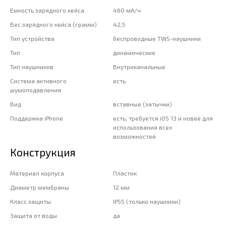
Емкость зарядного кейса
460 мА/ч
Вес зарядного кейса (грамм)
42,5
Тип устройства
беспроводные TWS-наушники
Тип
динамические
Тип наушников
Внутриканальные
Система активного
есть
шумоподавления
Вид
вставные (затычки)
Поддержка iPhone
есть, требуется iOS 13 и новее для
использования всех
возможностей
Конструкция
Материал корпуса
Пластик
Диаметр мембраны
12 мм
Класс защиты
IP55 (только наушники)
Защита от воды
да