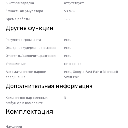
Быстрая зарядка
отсутствует
Ёмкость аккумулятора
53 мАч
Время работы
14 ч
Другие функции
Регулятор громкости
есть
Ожидание/удержание вызова
есть
Ответить/закончить разговор
есть
Управление
сенсорное
Автоматическое парное
есть, Google Fast Pair и Microsoft
соединение
Swift Pair
Дополнительная информация
Количество пар сменных
3
амбушюр в комплекте
Комплектация
Наушники