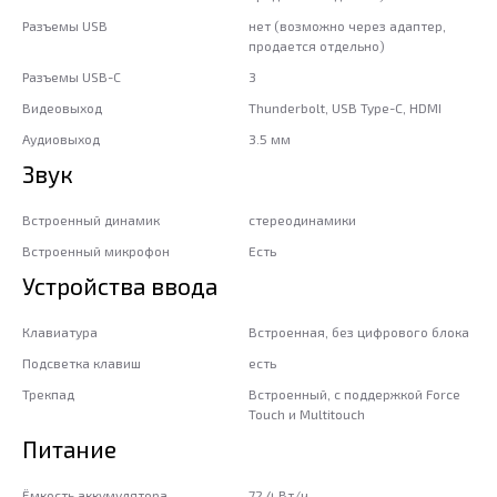
Разъемы USB
нет (возможно через адаптер,
продается отдельно)
Разъемы USB-C
3
Видеовыход
Thunderbolt, USB Type-С, HDMI
Аудиовыход
3.5 мм
Звук
Встроенный динамик
стереодинамики
Встроенный микрофон
Есть
Устройства ввода
Клавиатура
Встроенная, без цифрового блока
Подсветка клавиш
есть
Трекпад
Встроенный, с поддержкой Force
Touch и Multitouch
Питание
Ёмкость аккумулятора
72,4 Вт/ч