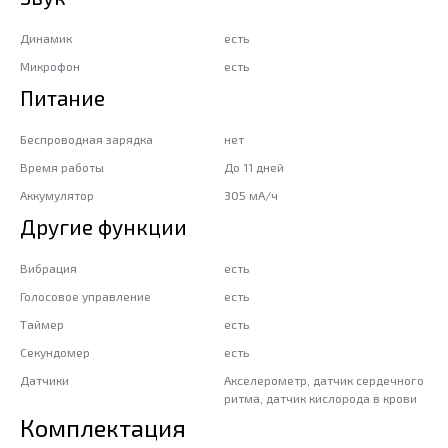
Динамик
есть
Микрофон
есть
Питание
Беспроводная зарядка
нет
Время работы
До 11 дней
Аккумулятор
305 мА/ч
Другие функции
Вибрация
есть
Голосовое управление
есть
Таймер
есть
Секундомер
есть
Датчики
Акселерометр, датчик сердечного
ритма, датчик кислорода в крови
Комплектация