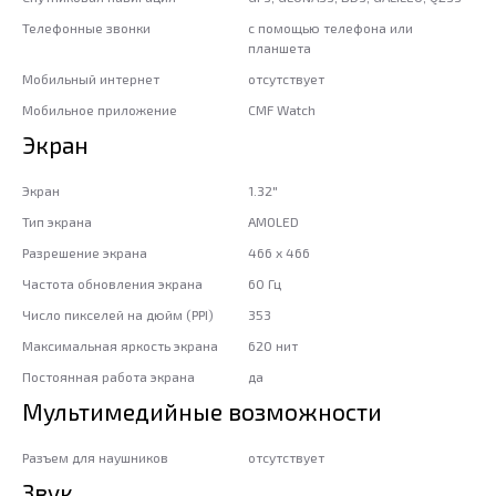
Телефонные звонки
с помощью телефона или
планшета
Мобильный интернет
отсутствует
Мобильное приложение
CMF Watch
Экран
Экран
1.32"
Тип экрана
AMOLED
Разрешение экрана
466 x 466
Частота обновления экрана
60 Гц
Число пикселей на дюйм (PPI)
353
Максимальная яркость экрана
620 нит
Постоянная работа экрана
да
Мультимедийные возможности
Разъем для наушников
отсутствует
Звук