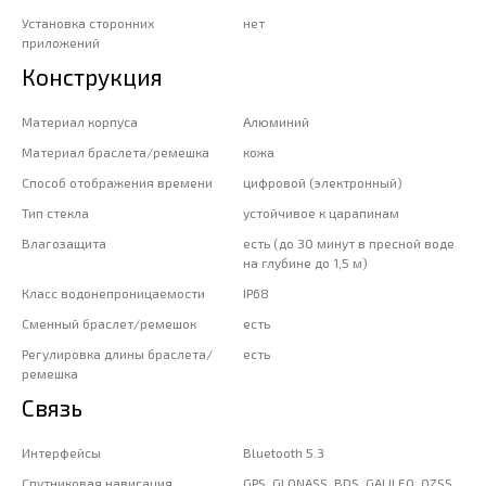
Установка сторонних
нет
приложений
Конструкция
Материал корпуса
Алюминий
Материал браслета/ремешка
кожа
Способ отображения времени
цифровой (электронный)
Тип стекла
устойчивое к царапинам
Влагозащита
есть (до 30 минут в пресной воде
на глубине до 1,5 м)
Класс водонепроницаемости
IP68
Сменный браслет/ремешок
есть
Регулировка длины браслета/
есть
ремешка
Связь
Интерфейсы
Bluetooth 5.3
Спутниковая навигация
GPS, GLONASS, BDS, GALILEO, QZSS