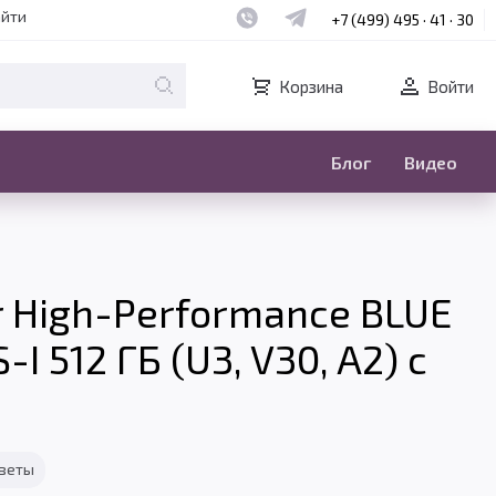
Наш whatsapp
Наш telegram
айти
+7 (499) 495 · 41 · 30
Корзина
Войти
Блог
Видео
r High-Performance BLUE
I 512 ГБ (U3, V30, A2) с
тветы