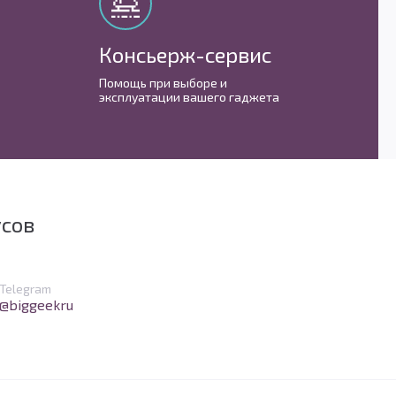
Консьерж-сервис
М
Помощь при выборе и
С 
эксплуатации вашего гаджета
им
усов
в Telegram
Telegram
@biggeekru