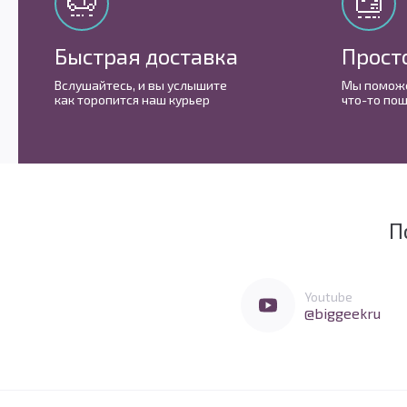
Быстрая доставка
Прост
Вслушайтесь, и вы услышите
Мы поможе
как торопится наш курьер
что-то пош
П
Мы очень любим социальные сети
Перейти в Youtube
Youtube
@biggeekru