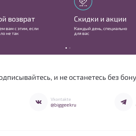
ой возврат
Скидки и акции
м вам с этим, если
Каждый день, cпециально
ло не так
для вас
одписывайтесь, и не останетесь без бон
Перейти в Vkontakte
Перейти 
Vkontakte
@biggeekru