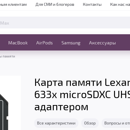
ным клиентам
Для СМИ и блогеров
Контакты
Как нас н
iPhone
MacBook
MacBook
AirPods
Ещё
Samsung
Аксессуары
ы памяти
Карта памяти Lexa
633x microSDXC UHS-
адаптером
Все характеристики
Обзор
Вопросы и о