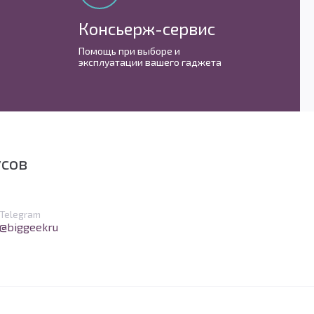
Консьерж-сервис
М
Помощь при выборе и
С 
эксплуатации вашего гаджета
им
усов
в Telegram
Telegram
@biggeekru