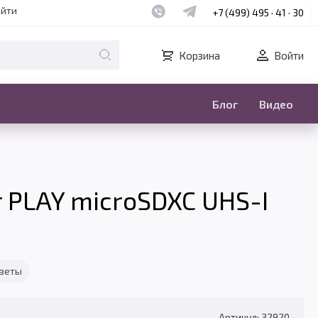
Наш whatsapp
Наш telegram
айти
+7 (499) 495 · 41 · 30
Корзина
Войти
Блог
Видео
 PLAY microSDXC UHS-I
тветы
Артикул: 32920