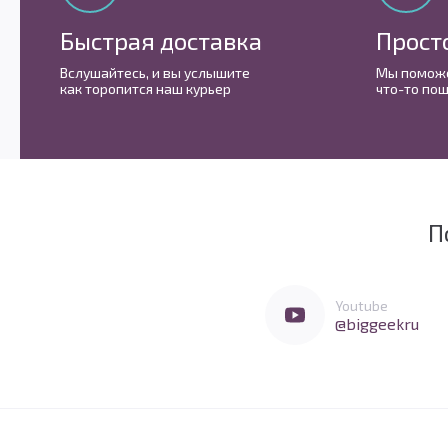
Быстрая доставка
Прост
Вслушайтесь, и вы услышите
Мы поможе
как торопится наш курьер
что-то пош
П
Мы очень любим социальные сети
Перейти в Youtube
Youtube
@biggeekru