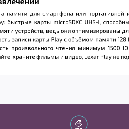
азвлечений
та памяти для смартфона или портативной и
ay: быстрые карты microSDXC UHS-I, способн
яти устройств, ведь они оптимизированы для
ть записи карты Play с объёмом памяти 128 Г
ость произвольного чтения минимум 1500 IO
айте, храните фильмы и видео, Lexar Play не п