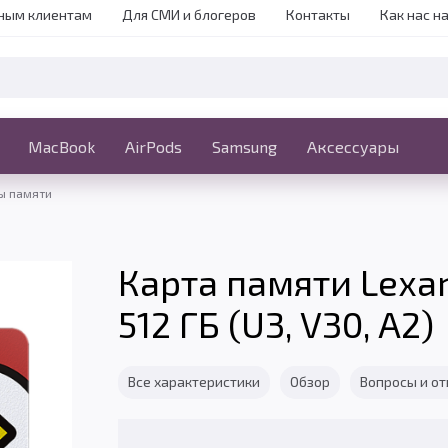
ным клиентам
Для СМИ и блогеров
Контакты
Как нас н
iPhone
MacBook
MacBook
AirPods
Ещё
Samsung
Аксессуары
ы памяти
Карта памяти Lexar
512 ГБ (U3, V30, A2)
Все характеристики
Обзор
Вопросы и о