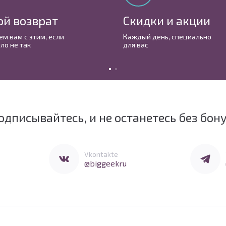
ой возврат
Скидки и акции
м вам с этим, если
Каждый день, cпециально
ло не так
для вас
одписывайтесь, и не останетесь без бон
Перейти в Vkontakte
Перейти 
Vkontakte
@biggeekru