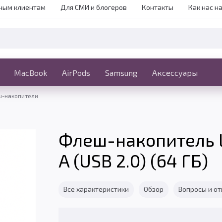
ным клиентам
Для СМИ и блогеров
Контакты
Как нас н
iPhone
MacBook
MacBook
AirPods
Ещё
Samsung
Аксессуары
-накопители
Флеш-накопитель L
A (USB 2.0) (64 ГБ)
Все характеристики
Обзор
Вопросы и о