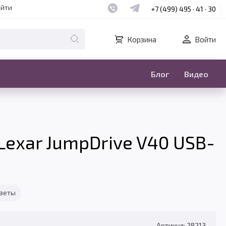
Наш whatsapp
Наш telegram
айти
+7 (499) 495 · 41 · 30
Корзина
Войти
Блог
Видео
exar JumpDrive V40 USB-
тветы
Артикул: 28213