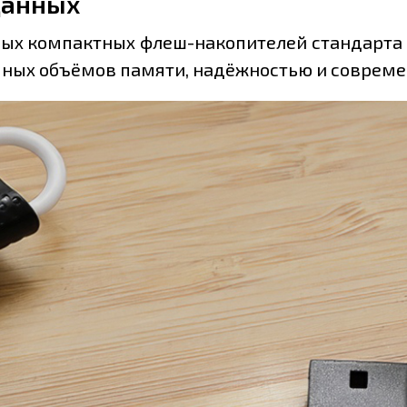
данных
ных компактных флеш-накопителей стандарта US
ных объёмов памяти, надёжностью и соврем