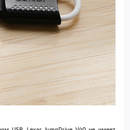
ром USB. Lexar JumpDrive V40 не имеет