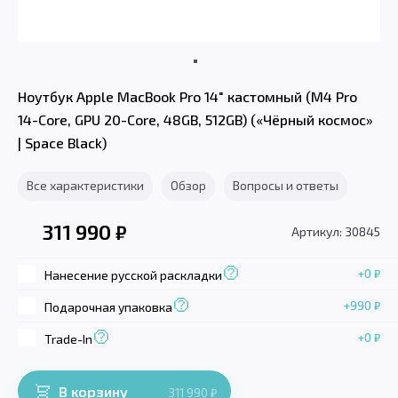
Ноутбук Apple MacBook Pro 14" кастомный (M4 Pro
14-Core, GPU 20-Core, 48GB, 512GB) («Чёрный космос»
| Space Black)
Все характеристики
Обзор
Вопросы и ответы
311 990
₽
Артикул: 30845
+0
₽
Нанесение русской раскладки
+990
₽
Подарочная упаковка
+0
₽
Trade-In
В корзину
311 990
₽