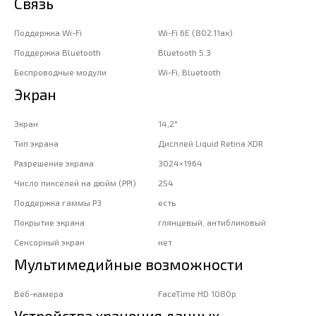
Связь
Поддержка Wi-Fi
Wi-Fi 6E (802.11ax)
Поддержка Bluetooth
Bluetooth 5.3
Беспроводные модули
Wi-Fi, Bluetooth
Экран
Экран
14,2"
Тип экрана
Дисплей Liquid Retina XDR
Разрешение экрана
3024×1964
Число пикселей на дюйм (PPI)
254
Поддержка гаммы P3
есть
Покрытие экрана
глянцевый, антибликовый
Сенсорный экран
нет
Мультимедийные возможности
Веб-камера
FaceTime HD 1080p
Устройства хранения данных