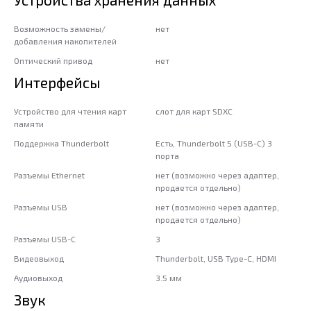
Возможность замены/
нет
добавления накопителей
Оптический привод
нет
Интерфейсы
Устройство для чтения карт
слот для карт SDXC
памяти
Поддержка Thunderbolt
Есть, Thunderbolt 5 (USB-C) 3
порта
Разъемы Ethernet
нет (возможно через адаптер,
продается отдельно)
Разъемы USB
нет (возможно через адаптер,
продается отдельно)
Разъемы USB-C
3
Видеовыход
Thunderbolt, USB Type-С, HDMI
Аудиовыход
3.5 мм
Звук