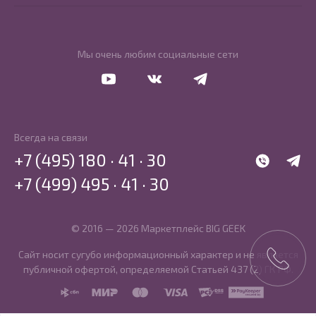
Мы очень любим социальные сети
Перейти в Youtube
Перейти в Vkontakte
Перейти в Telegram
Всегда на связи
+7 (495) 180 · 41 · 30
WhatsApp
Telegr
+7 (499) 495 · 41 · 30
© 2016 — 2026 Маркетплейс BIG GEEK
Сайт носит сугубо информационный характер и не является
публичной офертой, определяемой Статьей 437 (2) ГК РФ.
SBP
MIR
MasterCard
Visa
PCI DSS
PayKeeper