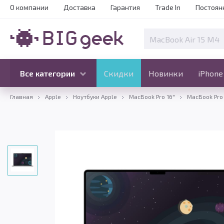
О компании
Доставка
Гарантия
Trade In
Постоян
Скидки
Новинки
Все категории
Все категории
Скидки
Новинки
iPhone
Главная
Apple
Ноутбуки Apple
MacBook Pro 16"
MacBook Pro