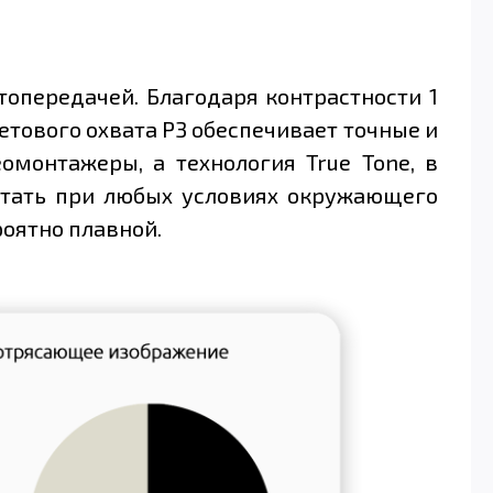
топередачей. Благодаря контрастности 1
тового охвата P3 обеспечивает точные и
монтажеры, а технология True Tone, в
ботать при любых условиях окружающего
роятно плавной.