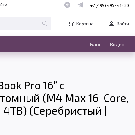
Наш whatsapp
Наш telegram
айти
+7 (499) 495 · 41 · 30
Корзина
Войти
Блог
Видео
ook Pro 16” с
стомный (M4 Max 16-Core,
, 4TB) (Серебристый |