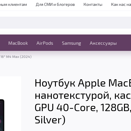
ным клиентам
Для СМИ и блогеров
Контакты
Как нас н
iPhone
MacBook
MacBook
AirPods
Ещё
Samsung
Аксессуары
 16" M4 Max (2024)
Ноутбук Apple MacB
нанотекстурой, ка
GPU 40-Core, 128GB
Silver)