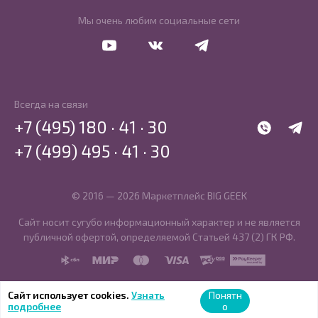
Мы очень любим социальные сети
Перейти в Youtube
Перейти в Vkontakte
Перейти в Telegram
Всегда на связи
+7 (495) 180 · 41 · 30
WhatsApp
Telegr
+7 (499) 495 · 41 · 30
© 2016 — 2026 Маркетплейс BIG GEEK
Сайт носит сугубо информационный характер и не является
публичной офертой, определяемой Статьей 437 (2) ГК РФ.
SBP
MIR
MasterCard
Visa
PCI DSS
PayKeeper
Сайт использует cookies.
Узнать
Понятн
подробнее
о