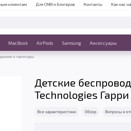
ным клиентам
Для СМИ и блогеров
Контакты
Как нас н
iPhone
MacBook
MacBook
AirPods
Ещё
Samsung
Аксессуары
ушники и гарнитуры
Детские беспрово
Technologies Гарри
Все характеристики
Обзор
Вопросы и о