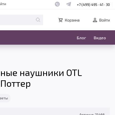
Наш whatsapp
Наш telegram
айти
+7 (499) 495 · 41 · 30
Корзина
Войти
Блог
Видео
дные наушники OTL
 Поттер
тветы
Артикул: 21466