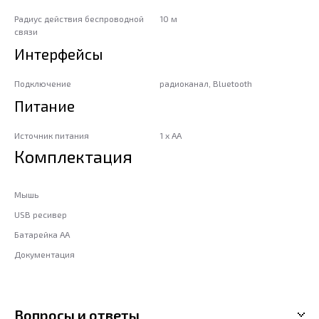
Радиус действия беспроводной
10 м
связи
Интерфейсы
Подключение
радиоканал, Bluetooth
Питание
Источник питания
1 x AA
Комплектация
Мышь
USB ресивер
Батарейка АА
Документация
Вопросы и ответы