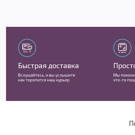
Быстрая доставка
Прост
Вслушайтесь, и вы услышите
Мы поможе
как торопится наш курьер
что-то пош
П
Мы очень любим социальные сети