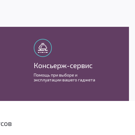
Консьерж-сервис
М
Помощь при выборе и
С 
эксплуатации вашего гаджета
им
усов