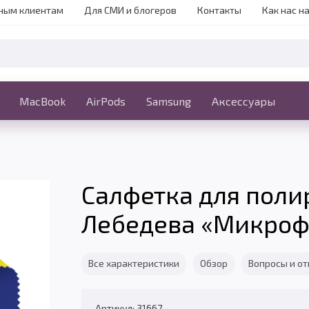
ным клиентам
Для СМИ и блогеров
Контакты
Как нас н
iPhone
MacBook
MacBook
AirPods
Ещё
Samsung
Аксессуары
Салфетка для поли
Лебедева «Микроф
Все характеристики
Обзор
Вопросы и о
Артикул: 31667