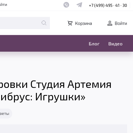
Наш whatsapp
Наш telegram
айти
+7 (499) 495 · 41 · 30
Корзина
Войти
Блог
Видео
ровки Студия Артемия
ибрус: Игрушки»
тветы