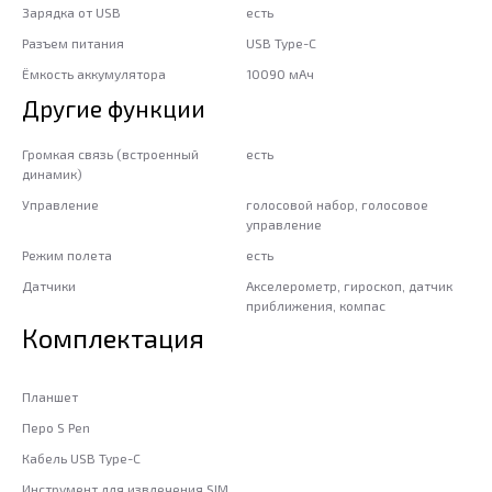
Зарядка от USB
есть
Разъем питания
USB Type-C
Ёмкость аккумулятора
10090 мАч
Другие функции
Громкая связь (встроенный
есть
динамик)
Управление
голосовой набор, голосовое
управление
Режим полета
есть
Датчики
Акселерометр, гироскоп, датчик
приближения, компас
Комплектация
Планшет
Перо S Pen
Кабель USB Type-C
Инструмент для извлечения SIM