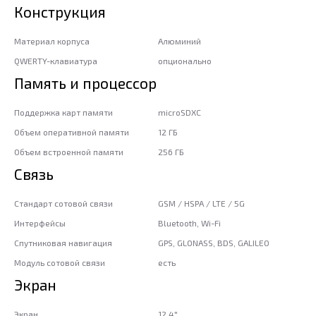
Конструкция
Материал корпуса
Алюминий
QWERTY-клавиатура
опционально
Память и процессор
Поддержка карт памяти
microSDXC
Объем оперативной памяти
12 ГБ
Объем встроенной памяти
256 ГБ
Связь
Стандарт сотовой связи
GSM / HSPA / LTE / 5G
Интерфейсы
Bluetooth, Wi-Fi
Спутниковая навигация
GPS, GLONASS, BDS, GALILEO
Модуль сотовой связи
есть
Экран
Экран
12.4"