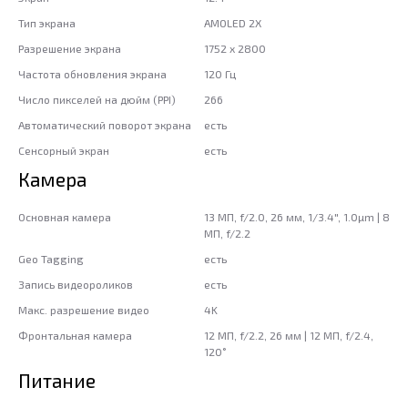
Тип экрана
AMOLED 2X
Разрешение экрана
1752 x 2800
Частота обновления экрана
120 Гц
Число пикселей на дюйм (PPI)
266
Автоматический поворот экрана
есть
Сенсорный экран
есть
Камера
Основная камера
13 МП, f/2.0, 26 мм, 1/3.4", 1.0µm | 8
МП, f/2.2
Geo Tagging
есть
Запись видеороликов
есть
Макс. разрешение видео
4K
Фронтальная камера
12 МП, f/2.2, 26 мм | 12 МП, f/2.4,
120˚
Питание