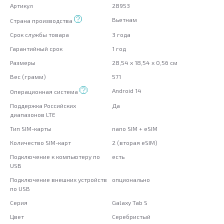
Артикул
28953
Вьетнам
Страна производства
Срок службы товара
3 года
Гарантийный срок
1 год
Размеры
28,54 x 18,54 x 0,56 см
Вес (грамм)
571
Android 14
Операционная система
Поддержка Российских
Да
диапазонов LTE
Тип SIM-карты
nano SIM + eSIM
Количество SIM-карт
2 (вторая eSIM)
Подключение к компьютеру по
есть
USB
Подключение внешних устройств
опционально
по USB
Серия
Galaxy Tab S
Цвет
Серебристый