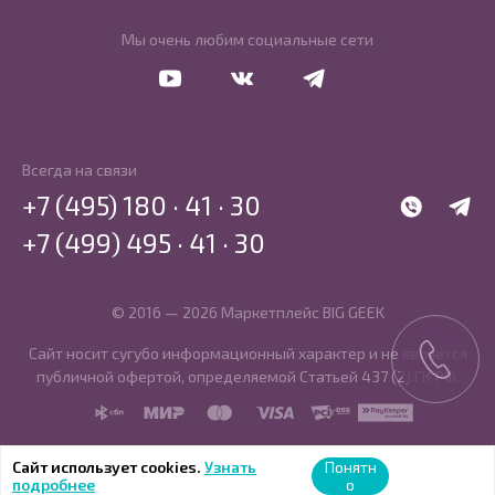
Мы очень любим социальные сети
Перейти в Youtube
Перейти в Vkontakte
Перейти в Telegram
Всегда на связи
+7 (495) 180 · 41 · 30
WhatsApp
Telegr
+7 (499) 495 · 41 · 30
© 2016 — 2026 Маркетплейс BIG GEEK
Сайт носит сугубо информационный характер и не является
публичной офертой, определяемой Статьей 437 (2) ГК РФ.
SBP
MIR
MasterCard
Visa
PCI DSS
PayKeeper
Сайт использует cookies.
Узнать
Понятн
подробнее
о