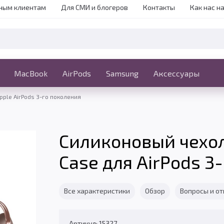
ным клиентам
Для СМИ и блогеров
Контакты
Как нас н
iPhone
MacBook
MacBook
AirPods
Ещё
Samsung
Аксессуары
pple AirPods 3-го поколения
Силиконовый чехол
Case для AirPods 3
Все характеристики
Обзор
Вопросы и о
Артикул: 15327