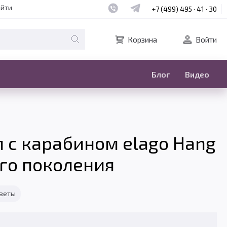
Наш whatsapp
Наш telegram
айти
+7 (499) 495 · 41 · 30
Корзина
Войти
Блог
Видео
 с карабином elago Hang
-го поколения
тветы