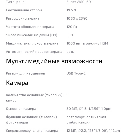
Тип экрана
Super AMOLED
Соотношение сторон
19.5:9
Разрешение экрана
1080 x 2340
Частота обновления экрана
120 Гц
Число пикселей на дюйм (PPI)
390
Максимальная яркость экрана
1000 нит в режиме HBM
Автоматический поворот экрана
есть
Мультимедийные возможности
Разъем для наушников
USB Type-C
Камера
Количество основных (тыловых)
3
камер
Основная камера
50 МП, f/1.8, 1/1.56", 1.0µm
Функции основной (тыловой)
автофокус, оптическая
фотокамеры
стабилизация
Сверхширокоугольная камера
12 МП, f/2.2, 123˚, 1/3.06", 1.12µm