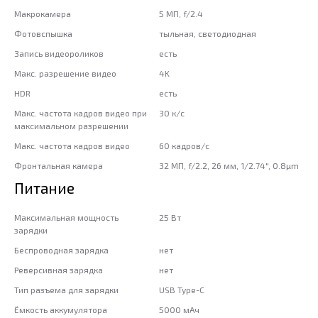
Макрокамера
5 МП, f/2.4
Фотовспышка
тыльная, светодиодная
Запись видеороликов
есть
Макс. разрешение видео
4K
HDR
есть
Макс. частота кадров видео при
30 к/с
максимальном разрешении
Макс. частота кадров видео
60 кадров/с
Фронтальная камера
32 МП, f/2.2, 26 мм, 1/2.74", 0.8µm
Питание
Максимальная мощность
25 Вт
зарядки
Беспроводная зарядка
нет
Реверсивная зарядка
нет
Тип разъема для зарядки
USB Type-C
Ёмкость аккумулятора
5000 мАч