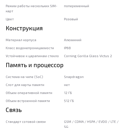
Режим работы нескольких SIM-
попеременный
карт
Цвет
Розовый
Конструкция
Материал корпуса
Алюминий
Класс водонепроницаемости
IP68
Устойчивое к царапинам стекло
Corning Gorilla Glass Victus 2
Память и процессор
Система на чипе (SoC)
Snapdragon
Слот для карты памяти
нет
Объем оперативной памяти
12 ГБ
Объем встроенной памяти
512 ГБ
Связь
Стандарт сотовой связи
GSM / CDMA / HSPA / EVDO / LTE /
5G