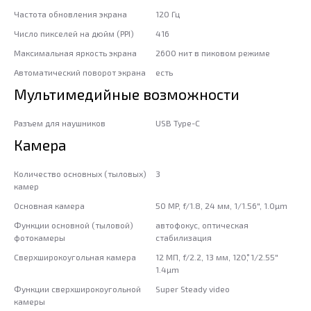
Частота обновления экрана
120 Гц
Число пикселей на дюйм (PPI)
416
Максимальная яркость экрана
2600 нит в пиковом режиме
Автоматический поворот экрана
есть
Мультимедийные возможности
Разъем для наушников
USB Type-C
Камера
Количество основных (тыловых)
3
камер
Основная камера
50 MP, f/1.8, 24 мм, 1/1.56", 1.0µm
Функции основной (тыловой)
автофокус, оптическая
фотокамеры
стабилизация
Сверхширокоугольная камера
12 МП, f/2.2, 13 мм, 120˚, 1/2.55"
1.4µm
Функции сверхширокоугольной
Super Steady video
камеры