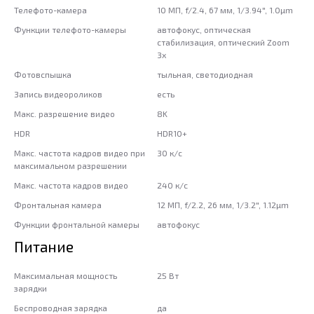
Телефото-камера
10 МП, f/2.4, 67 мм, 1/3.94", 1.0µm
Функции телефото-камеры
автофокус, оптическая
стабилизация, оптический Zoom
3x
Фотовспышка
тыльная, светодиодная
Запись видеороликов
есть
Макс. разрешение видео
8K
HDR
HDR10+
Макс. частота кадров видео при
30 к/c
максимальном разрешении
Макс. частота кадров видео
240 к/с
Фронтальная камера
12 МП, f/2.2, 26 мм, 1/3.2", 1.12µm
Функции фронтальной камеры
автофокус
Питание
Максимальная мощность
25 Вт
зарядки
Беспроводная зарядка
да