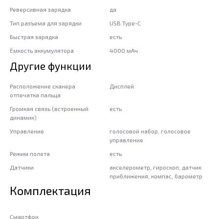
Реверсивная зарядка
да
Тип разъема для зарядки
USB Type-C
Быстрая зарядка
есть
Ёмкость аккумулятора
4000 мАч
Другие функции
Расположение сканера
Дисплей
отпечатка пальца
Громкая связь (встроенный
есть
динамик)
Управление
голосовой набор, голосовое
управление
Режим полета
есть
Датчики
акселерометр, гироскоп, датчик
приближения, компас, барометр
Комплектация
Смартфон