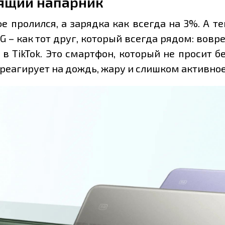
оящий напарник
е пролился, а зарядка как всегда на 3%. А т
5G – как тот друг, который всегда рядом: вов
 в TikTok. Это смартфон, который не просит
 реагирует на дождь, жару и слишком активно