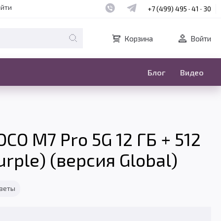
Наш whatsapp
Наш telegram
айти
+7 (499) 495 · 41 · 30
Корзина
Войти
Блог
Видео
CO M7 Pro 5G 12 ГБ + 512
rple) (версия Global)
тветы