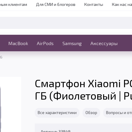
ным клиентам
Для СМИ и блогеров
Контакты
Как нас н
iPhone
MacBook
MacBook
AirPods
Ещё
Samsung
Аксессуары
5G
Смартфон Xiaomi PO
ГБ (Фиолетовый | Pu
Все характеристики
Обзор
Вопросы и о
Артикул: 33849