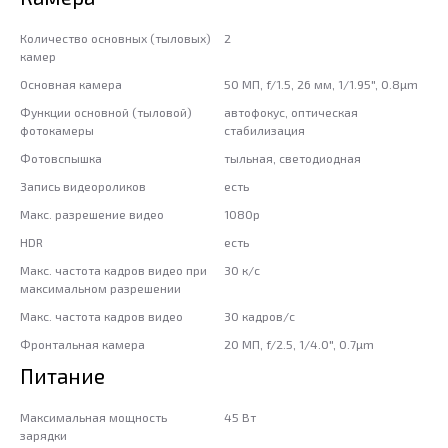
Количество основных (тыловых)
2
камер
Основная камера
50 МП, f/1.5, 26 мм, 1/1.95", 0.8µm
Функции основной (тыловой)
автофокус, оптическая
фотокамеры
стабилизация
Фотовспышка
тыльная, светодиодная
Запись видеороликов
есть
Макс. разрешение видео
1080p
HDR
есть
Макс. частота кадров видео при
30 к/с
максимальном разрешении
Макс. частота кадров видео
30 кадров/с
Фронтальная камера
20 МП, f/2.5, 1/4.0", 0.7µm
Питание
Максимальная мощность
45 Вт
зарядки