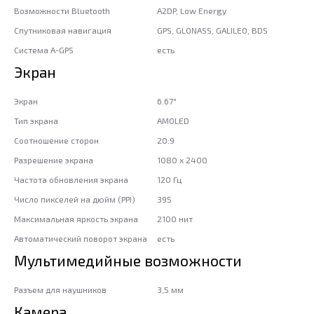
Возможности Bluetooth
A2DP, Low Energy
Спутниковая навигация
GPS, GLONASS, GALILEO, BDS
Система A-GPS
есть
Экран
Экран
6.67"
Тип экрана
AMOLED
Соотношение сторон
20:9
Разрешение экрана
1080 x 2400
Частота обновления экрана
120 Гц
Число пикселей на дюйм (PPI)
395
Максимальная яркость экрана
2100 нит
Автоматический поворот экрана
есть
Мультимедийные возможности
Разъем для наушников
3,5 мм
Камера