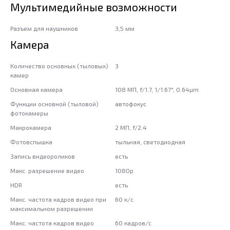
Мультимедийные возможности
Разъем для наушников
3,5 мм
Камера
Количество основных (тыловых)
3
камер
Основная камера
108 МП, f/1.7, 1/1.67", 0.64µm
Функции основной (тыловой)
автофокус
фотокамеры
Макрокамера
2 МП, f/2.4
Фотовспышка
тыльная, светодиодная
Запись видеороликов
есть
Макс. разрешение видео
1080p
HDR
есть
Макс. частота кадров видео при
60 к/c
максимальном разрешении
Макс. частота кадров видео
60 кадров/с