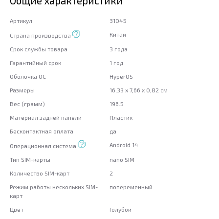
Общие характеристики
Артикул
31045
Китай
Страна производства
Срок службы товара
3 года
Гарантийный срок
1 год
Оболочка ОС
HyperOS
Размеры
16,33 x 7,66 x 0,82 см
Вес (грамм)
196.5
Материал задней панели
Пластик
Бесконтактная оплата
да
Android 14
Операционная система
Тип SIM-карты
nano SIM
Количество SIM-карт
2
Режим работы нескольких SIM-
попеременный
карт
Цвет
Голубой