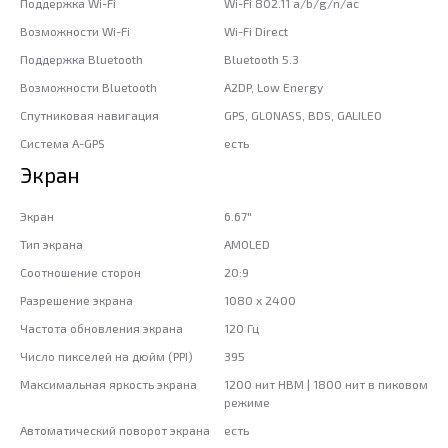
Поддержка Wi-Fi
Wi-Fi 802.11 a/b/g/n/ac
Возможности Wi-Fi
Wi-Fi Direct
Поддержка Bluetooth
Bluetooth 5.3
Возможности Bluetooth
A2DP, Low Energy
Спутниковая навигация
GPS, GLONASS, BDS, GALILEO
Система A-GPS
есть
Экран
Экран
6.67"
Тип экрана
AMOLED
Соотношение сторон
20:9
Разрешение экрана
1080 x 2400
Частота обновления экрана
120 Гц
Число пикселей на дюйм (PPI)
395
Максимальная яркость экрана
1200 нит HBM | 1800 нит в пиковом
режиме
Автоматический поворот экрана
есть