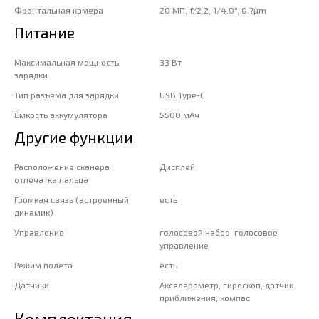
Фронтальная камера
20 МП, f/2.2, 1/4.0", 0.7µm
Питание
Максимальная мощность
33 Вт
зарядки
Тип разъема для зарядки
USB Type-C
Ёмкость аккумулятора
5500 мАч
Другие функции
Расположение сканера
Дисплей
отпечатка пальца
Громкая связь (встроенный
есть
динамик)
Управление
голосовой набор, голосовое
управление
Режим полета
есть
Датчики
Акселерометр, гироскоп, датчик
приближения, компас
Комплектация