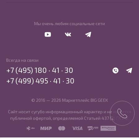
Мы очень любим социальные сети
Перейти в Youtube
Перейти в Vkontakte
Перейти в Telegram
Всегда на связи
+7 (495) 180 · 41 · 30
WhatsApp
Telegr
+7 (499) 495 · 41 · 30
© 2016 — 2026 Маркетплейс BIG GEEK
Сайт носит сугубо информационный характер и не является
публичной офертой, определяемой Статьей 437 (2) ГК РФ.
SBP
MIR
MasterCard
Visa
PCI DSS
PayKeeper