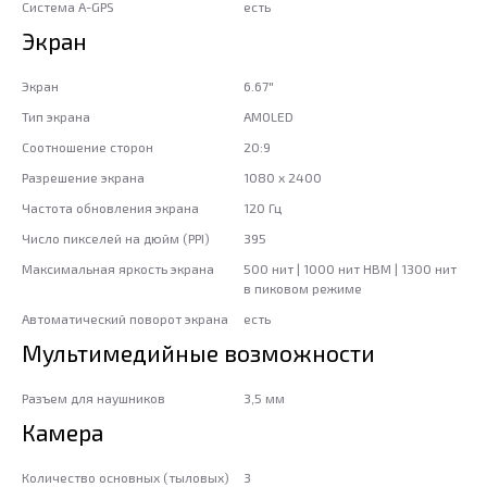
Система A-GPS
есть
Экран
Экран
6.67"
Тип экрана
AMOLED
Соотношение сторон
20:9
Разрешение экрана
1080 x 2400
Частота обновления экрана
120 Гц
Число пикселей на дюйм (PPI)
395
Максимальная яркость экрана
500 нит | 1000 нит HBM | 1300 нит
в пиковом режиме
Автоматический поворот экрана
есть
Мультимедийные возможности
Разъем для наушников
3,5 мм
Камера
Количество основных (тыловых)
3