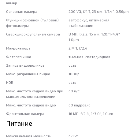
камер
Основная камера
200 VG, f/1.7, 23 мм, 1/1.4", 0.56µm
Функции основной (тыловой)
автофокус, оптическая
фотокамеры
стабилизация
Сверхширокоугольная камера
8 МП, f/2.2, 15 мм, 120˚, 1/4.4",
1.0µm
Макрокамера
2 МП, f/2.4
Фотовспышка
тыльная, светодиодная
Запись видеороликов
есть
Макс. разрешение видео
1080p
HDR
есть
Макс. частота кадров видео при
60 к/c
максимальном разрешении
Макс. частота кадров видео
60 кадров/с
Фронтальная камера
16 МП, f/2.4, 1/3.0", 1.0µm
Питание
Максимальная мощность
67 Вт