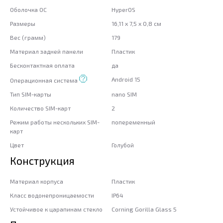
Оболочка ОС
HyperOS
Размеры
16,11 x 7,5 x 0,8 см
Вес (грамм)
179
Материал задней панели
Пластик
Бесконтактная оплата
да
Android 15
Операционная система
Тип SIM-карты
nano SIM
Количество SIM-карт
2
Режим работы нескольких SIM-
попеременный
карт
Цвет
Голубой
Конструкция
Материал корпуса
Пластик
Класс водонепроницаемости
IP64
Устойчивое к царапинам стекло
Corning Gorilla Glass 5