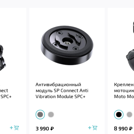
ь
Антивибрационный
Креплен
nect
модуль SP Connect Anti
мотоцик
 SPC+
Vibration Module SPC+
Moto Mo
3 990
8 990