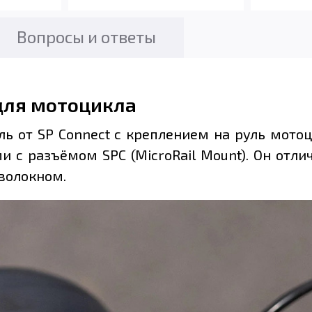
Вопросы и ответы
для мотоцикла
ь от SP Connect с креплением на руль мото
с разъёмом SPC (MicroRail Mount). Он отли
оволокном.