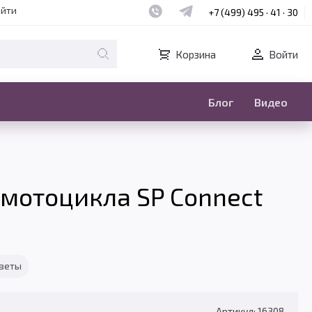
Наш whatsapp
Наш telegram
айти
+7 (499) 495 · 41 · 30
Корзина
Войти
Блог
Видео
 мотоцикла SP Connect
тветы
Артикул: 16308