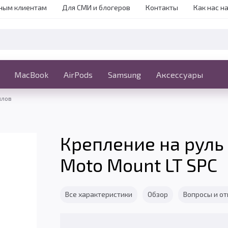
ным клиентам
Для СМИ и блогеров
Контакты
Как нас н
iPhone
MacBook
MacBook
AirPods
Ещё
Samsung
Аксессуары
клов
Крепление на руль
Moto Mount LT SPC
Все характеристики
Обзор
Вопросы и о