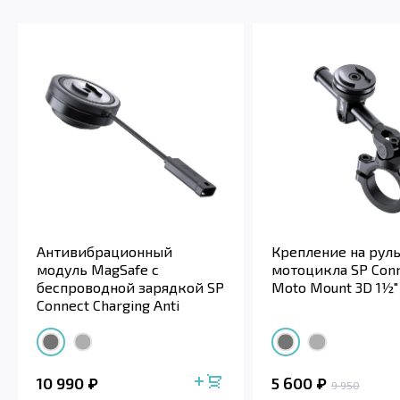
Антивибрационный
Крепление на рул
модуль MagSafe с
мотоцикла SP Con
беспроводной зарядкой SP
Moto Mount 3D 1½"
Connect Charging Anti
Vibration Module SP...
10 990
5 600
9 950