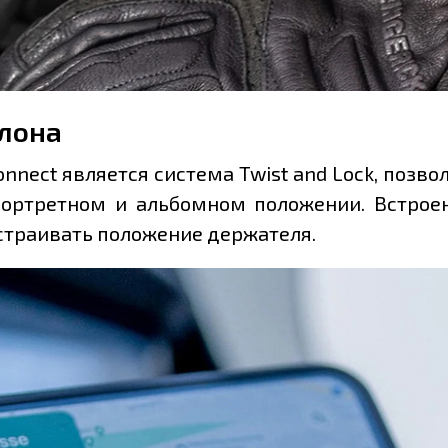
клона
nect является система Twist and Lock, позв
 портретном и альбомном положении. Встро
страивать положение держателя.