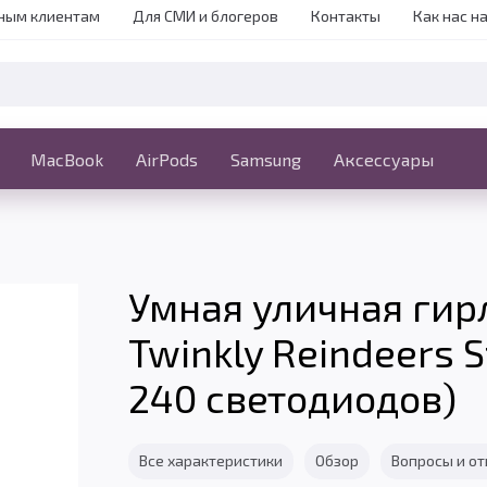
ным клиентам
Для СМИ и блогеров
Контакты
Как нас н
iPhone
MacBook
MacBook
AirPods
Ещё
Samsung
Аксессуары
Умная уличная гир
Twinkly Reindeers S
240 светодиодов)
Все характеристики
Обзор
Вопросы и о