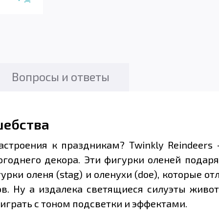
Вопросы и ответы
шебства
астроения к праздникам? Twinkly Reindeers
огоднего декора. Эти фигурки оленей подар
рки оленя (stag) и оленухи (doe), которые о
в. Ну а издалека светящиеся силуэты живо
оиграть с тоном подсветки и эффектами.