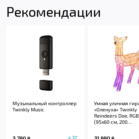
Рекомендации
Музыкальный контроллер
Умная уличная гир
Twinkly Music
«Оленуха» Twinkly
Reindeers Doe, RGB
(95x60 см, 200
светодиодов)
3 790
31 990
₽
₽