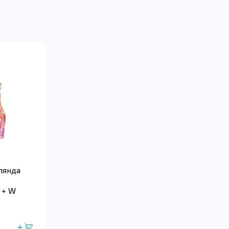
лянда
 + W