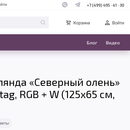
Наш whatsapp
Наш telegram
айти
+7 (499) 495 · 41 · 30
Корзина
Войти
Блог
Видео
лянда «Северный олень»
tag, RGB + W (125x65 см,
тветы