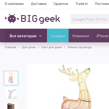
О компании
Доставка
Гарантия
Trade In
Постоян
Скидки
Новинки
Все категории
Все категории
Скидки
Новинки
iPhone
Главная
Для дома
Свет для дома
Умные гирлянды