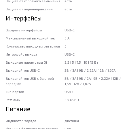
Защита от короткого замыкания
есть
Защита от перенапряжения
есть
Интерфейсы
Входные интерфейсы
USB-C
Максимальный выходной ток
3 А
Количество выходных разъемов
3
Интерфейс выхода
USB-C
Выходные параметры Qi
2,5 | 5 | 7,5 | 10 | 15 Вт
Выходной ток USB-C
5В / 3А | 9В / 2,22А | 12В / 1,67А
Выходной ток USB c быстрой
5В / 3А | 9В / 2А | 9В / 2,22А | 12В /
зарядкой
1,5А | 12В / 1,67А
Тип портов
USB‑C
Разъемы
3 x USB-C
Питание
Индикатор заряда
Дисплей
Функция беспроводной зарядки
Есть