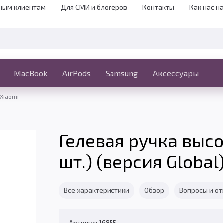
ным клиентам
Для СМИ и блогеров
Контакты
Как нас н
iPhone
MacBook
MacBook
AirPods
Ещё
Samsung
Аксессуары
Xiaomi
Гелевая ручка высо
шт.) (версия Global
Все характеристики
Обзор
Вопросы и о
Артикул: 16855