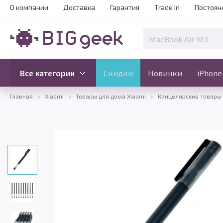
О компании
Доставка
Гарантия
Trade In
Постоян
Скидки
Новинки
Все категории
Все категории
Скидки
Новинки
iPhone
Главная
Xiaomi
Товары для дома Xiaomi
Канцелярские товары 