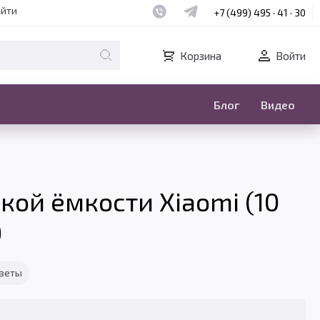
Наш whatsapp
Наш telegram
айти
+7 (499) 495 · 41 · 30
Корзина
Войти
Блог
Видео
кой ёмкости Xiaomi (10
)
тветы