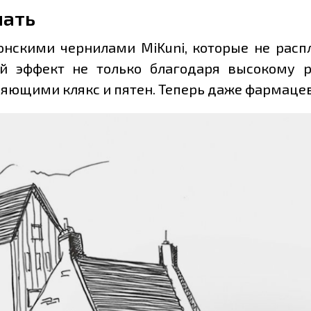
нать
онскими чернилами MiKuni, которые не распл
ой эффект не только благодаря высокому р
ющими клякс и пятен. Теперь даже фармацев