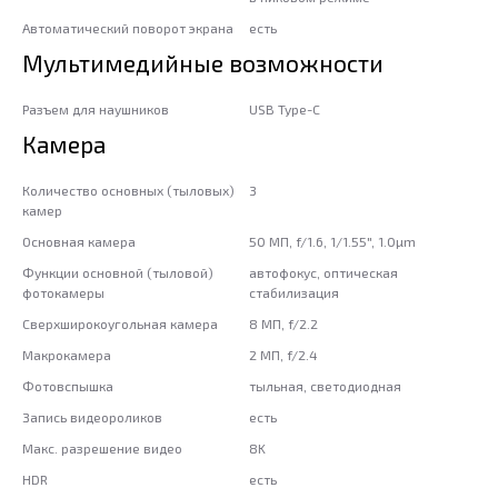
Автоматический поворот экрана
есть
Мультимедийные возможности
Разъем для наушников
USB Type-C
Камера
Количество основных (тыловых)
3
камер
Основная камера
50 МП, f/1.6, 1/1.55", 1.0µm
Функции основной (тыловой)
автофокус, оптическая
фотокамеры
стабилизация
Сверхширокоугольная камера
8 МП, f/2.2
Макрокамера
2 МП, f/2.4
Фотовспышка
тыльная, светодиодная
Запись видеороликов
есть
Макс. разрешение видео
8K
HDR
есть