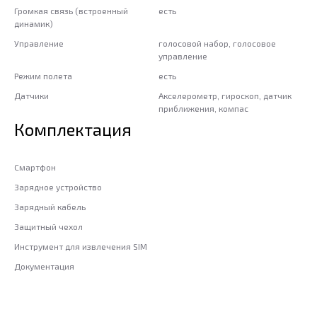
Громкая связь (встроенный
есть
динамик)
Управление
голосовой набор, голосовое
управление
Режим полета
есть
Датчики
Акселерометр, гироскоп, датчик
приближения, компас
Комплектация
Смартфон
Зарядное устройство
Зарядный кабель
Защитный чехол
Инструмент для извлечения SIM
Документация