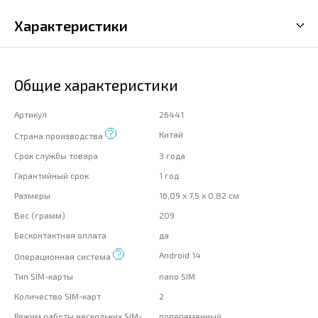
Характеристики
Общие характеристики
Артикул
26441
Китай
Страна производства
Срок службы товара
3 года
Гарантийный срок
1 год
Размеры
16,09 x 7,5 x 0,82 см
Вес (грамм)
209
Бесконтактная оплата
да
Android 14
Операционная система
Тип SIM-карты
nano SIM
Количество SIM-карт
2
Режим работы нескольких SIM-
попеременный