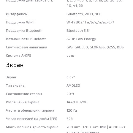
Поддержка диапазонов LTE
1, 2, 3, 4, 5, 7, 8, 18, 19, 20, 28, 38,
40, 41, 66
Интерфейсы
Bluetooth, Wi-Fi, NFC
Поддержка Wi-Fi
Wi-Fi 802.11 a/b/g/n/ac/6/7
Поддержка Bluetooth
Bluetooth 5.3
Возможности Bluetooth
A2DP, Low Energy
Спутниковая навигация
GPS, GALILEO, GLONASS, QZSS, BDS
Система A-GPS
есть
Экран
Экран
6.67"
Тип экрана
AMOLED
Соотношение сторон
20:9
Разрешение экрана
1440 x 3200
Частота обновления экрана
120 Гц
Число пикселей на дюйм (PPI)
526
Максимальная яркость экрана
700 нит | 1200 нит HBM | 4000 нит
в пиковом режиме