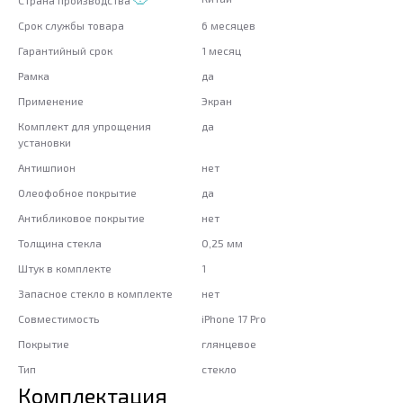
Срок службы товара
6 месяцев
Гарантийный срок
1 месяц
Рамка
да
Применение
Экран
Комплект для упрощения
да
установки
Антишпион
нет
Олеофобное покрытие
да
Антибликовое покрытие
нет
Толщина стекла
0,25 мм
Штук в комплекте
1
Запасное стекло в комплекте
нет
Совместимость
iPhone 17 Pro
Покрытие
глянцевое
Тип
стекло
Комплектация