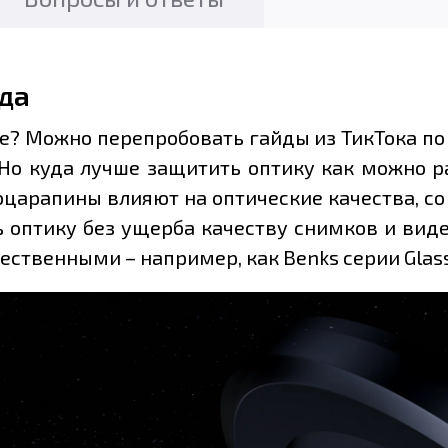
да
же? Можно перепробовать гайды из ТикТока по
Но куда лучше защитить оптику как можно р
царапины влияют на оптические качества, со
ть оптику без ущерба качеству снимков и ви
ественными – например, как Benks серии Glass