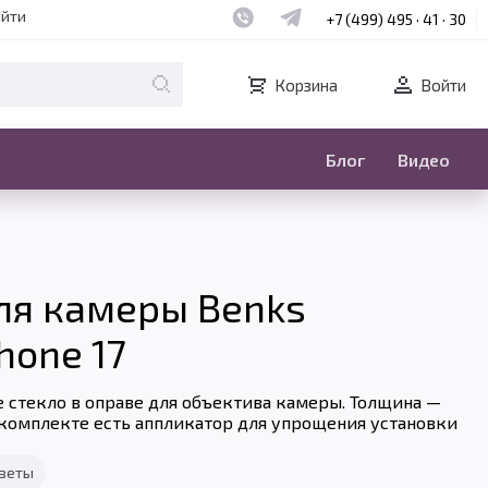
Наш whatsapp
Наш telegram
айти
+7 (499) 495 · 41 · 30
Корзина
Войти
Блог
Видео
ля камеры Benks
hone 17
 стекло в оправе для объектива камеры. Толщина —
В комплекте есть аппликатор для упрощения установки
тветы