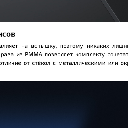
нсов
 влияет на вспышку, поэтому никаких лиш
оправа из PMMA позволяет комплекту сочета
отличие от стёкол с металлическими или 