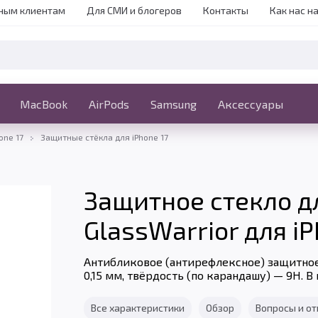
ным клиентам
Для СМИ и блогеров
Контакты
Как нас н
iPhone
MacBook
MacBook
AirPods
Ещё
Samsung
Аксессуары
one 17
Защитные стёкла для iPhone 17
Защитное стекло д
GlassWarrior для iP
Антибликовое (антирефлексное) защитное
0,15 мм, твёрдость (по карандашу) — 9H. 
Все характеристики
Обзор
Вопросы и о