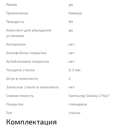
Рамка
да
Применение
Камера
Твердость
9H
Комплект для упрощения
да
установки
Антишпион
нет
Олеофобное покрытие
нет
Антибликовое покрытие
нет
Толщина стекла
0,3 мм
Штук в комплекте
2
Запасное стекло в комплекте
нет
Совместимость
Samsung Galaxy Z Flip7
Покрытие
глянцевое
Тип
стекло
Комплектация